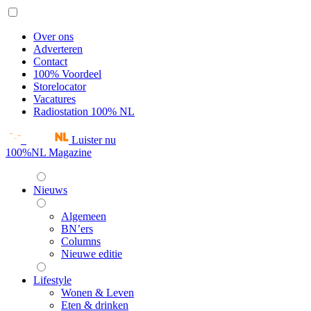
Over ons
Adverteren
Contact
100% Voordeel
Storelocator
Vacatures
Radiostation 100% NL
Luister nu
100%NL Magazine
Nieuws
Algemeen
BN’ers
Columns
Nieuwe editie
Lifestyle
Wonen & Leven
Eten & drinken