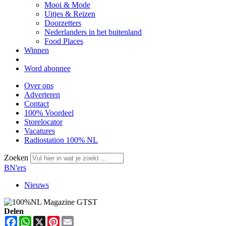
Mooi & Mode
Uitjes & Reizen
Doorzetters
Nederlanders in het buitenland
Food Places
Winnen
Word abonnee
Over ons
Adverteren
Contact
100% Voordeel
Storelocator
Vacatures
Radiostation 100% NL
Zoeken
BN'ers
Nieuws
Delen
Facebook
WhatsApp
X
Pinterest
Email