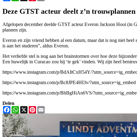
Deze GTST acteur deelt z’n trouwplannen
Afgelopen december deelde GTST acteur Everon Jackson Hooi (in GTST:
plannen zijn.
Everon en zijn vriend hebben al een datum, maar dat is nog niet heel s
is aan het studeren”, aldus Everon.
Het verliefde stel is nog aan het brainstormen over hoe deze bijzond
Een huwelijk in Curacao zou hij ‘te gek’ vinden. Wij zijn heel benie
https://www.instagram.com/p/BdAItCxH54Y/?utm_source=ig_embe
https://www.instagram.com/p/Bc8JPE4HI3v/?utm_source=ig_embed
https://www.instagram.com/p/BhBgHiAn6VS/?utm_source=ig_embe
Delen
Facebook
WhatsApp
X
Pinterest
Email