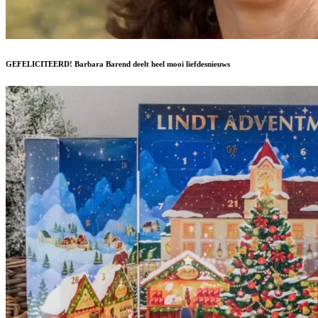
GEFELICITEERD! Barbara Barend deelt heel mooi liefdesnieuws