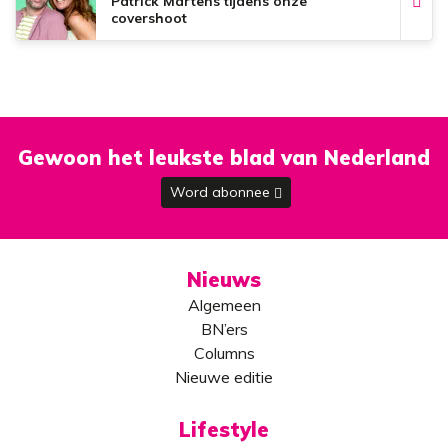
Patrick Martens tijdens onze
covershoot
Gewoon het leukste blad van Nederland
Word abonnee
Nieuws
Algemeen
BN’ers
Columns
Nieuwe editie
Lifestyle