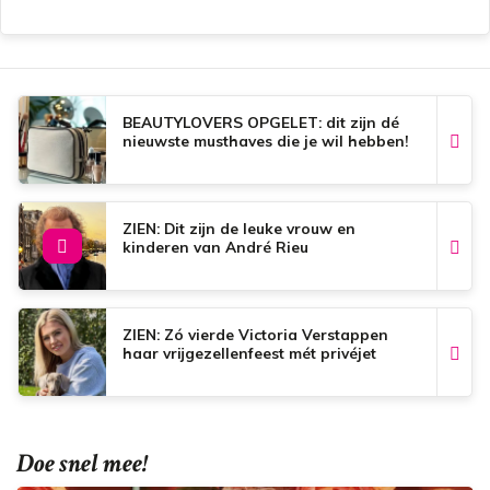
c
a
n
a
e
t
t
i
b
s
e
l
o
A
r
o
p
e
k
p
s
t
BEAUTYLOVERS OPGELET: dit zijn dé
nieuwste musthaves die je wil hebben!
ZIEN: Dit zijn de leuke vrouw en
kinderen van André Rieu
ZIEN: Zó vierde Victoria Verstappen
haar vrijgezellenfeest mét privéjet
Doe snel mee!