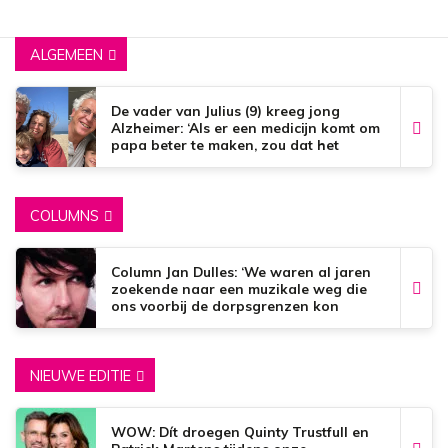
ALGEMEEN
De vader van Julius (9) kreeg jong
Alzheimer: ‘Als er een medicijn komt om
papa beter te maken, zou dat het
mooiste zijn wat er bestaat.’
COLUMNS
Column Jan Dulles: ‘We waren al jaren
zoekende naar een muzikale weg die
ons voorbij de dorpsgrenzen kon
brengen’
NIEUWE EDITIE
WOW: Dít droegen Quinty Trustfull en