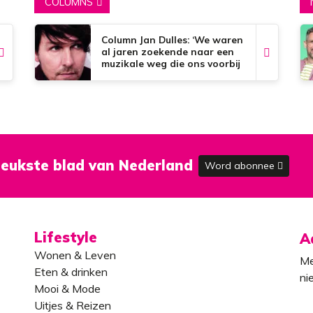
COLUMNS
Column Jan Dulles: ‘We waren
al jaren zoekende naar een
muzikale weg die ons voorbij
de dorpsgrenzen kon
brengen’
eukste blad van Nederland
Word abonnee
Lifestyle
A
Wonen & Leven
Me
Eten & drinken
ni
Mooi & Mode
Uitjes & Reizen