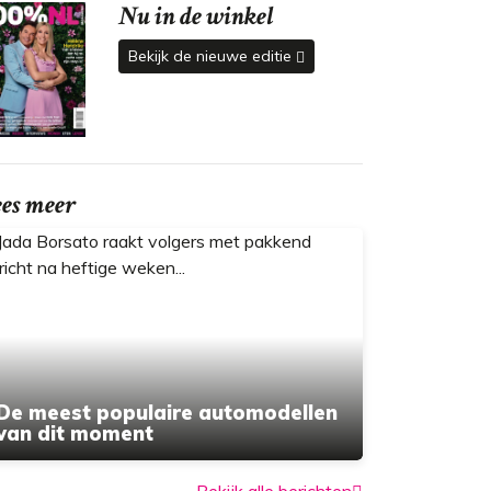
Nu in de winkel
Bekijk de nieuwe editie
ees meer
De meest populaire automodellen
van dit moment
Bekijk alle berichten