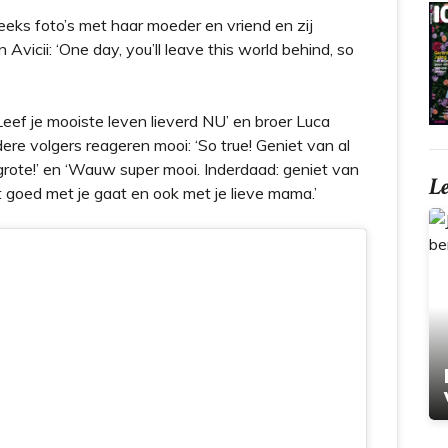
eks foto’s met haar moeder en vriend en zij
Avicii: ‘One day, you’ll leave this world behind, so
Leef je mooiste leven lieverd NU’ en broer Luca
ndere volgers reageren mooi: ‘So true! Geniet van al
grote!’ en ‘Wauw super mooi. Inderdaad: geniet van
L
het goed met je gaat en ook met je lieve mama.’