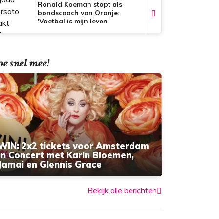
Ronald Koeman stopt als
bondscoach van Oranje:
'Voetbal is mijn leven
geweest, maar gezondheid is
onbetaalbaar'
e snel mee!
WIN: 2x2 tickets voor Amsterdam
in Concert met Karin Bloemen,
Jamai en Glennis Grace
Bekijk alle berichten