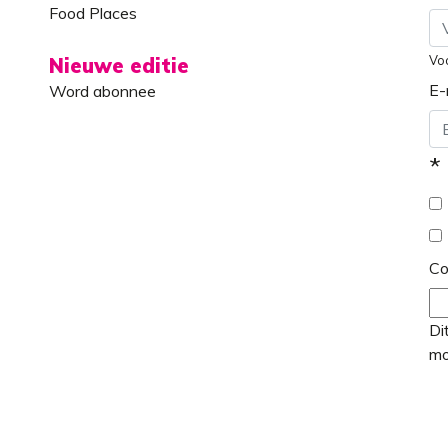
Food Places
Vo
Nieuwe editie
E-
Word abonnee
*
C
Di
mo