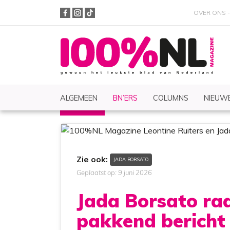
OVER ONS
ALGEMEEN
BN’ERS
COLUMNS
NIEUWE
BN'ERS
Nieuws
Zoeken
Zie ook:
JADA BORSATO
Geplaatst op: 9 juni 2026
Jada Borsato ra
pakkend bericht