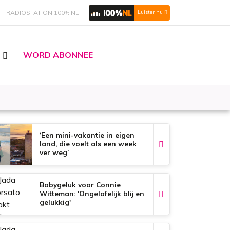
S
RADIOSTATION 100% NL
Luister nu
WORD ABONNEE
‘Een mini-vakantie in eigen
land, die voelt als een week
ver weg’
Babygeluk voor Connie
Witteman: 'Ongelofelijk blij en
gelukkig'