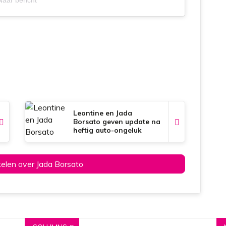
Naar bericht
Leontine en Jada
Borsato geven update na
heftig auto-ongeluk
ikelen over Jada Borsato