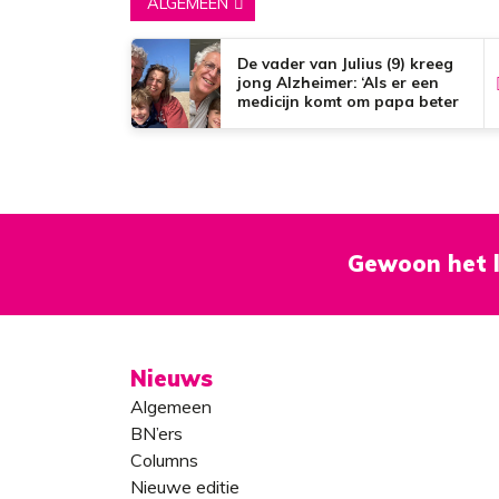
ALGEMEEN
De vader van Julius (9) kreeg
jong Alzheimer: ‘Als er een
medicijn komt om papa beter
te maken, zou dat het mooiste
zijn wat er bestaat.’
Gewoon het l
Nieuws
Algemeen
BN’ers
Columns
Nieuwe editie