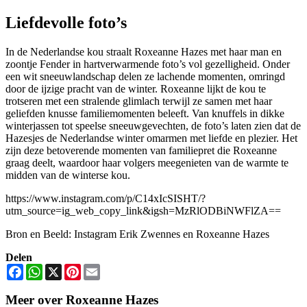
Liefdevolle foto’s
In de Nederlandse kou straalt Roxeanne Hazes met haar man en
zoontje Fender in hartverwarmende foto’s vol gezelligheid. Onder
een wit sneeuwlandschap delen ze lachende momenten, omringd
door de ijzige pracht van de winter. Roxeanne lijkt de kou te
trotseren met een stralende glimlach terwijl ze samen met haar
geliefden knusse familiemomenten beleeft. Van knuffels in dikke
winterjassen tot speelse sneeuwgevechten, de foto’s laten zien dat de
Hazesjes de Nederlandse winter omarmen met liefde en plezier. Het
zijn deze betoverende momenten van familiepret die Roxeanne
graag deelt, waardoor haar volgers meegenieten van de warmte te
midden van de winterse kou.
https://www.instagram.com/p/C14xIcSISHT/?
utm_source=ig_web_copy_link&igsh=MzRlODBiNWFlZA==
Bron en Beeld: Instagram Erik Zwennes en Roxeanne Hazes
Delen
Facebook
WhatsApp
X
Pinterest
Email
Meer over Roxeanne Hazes