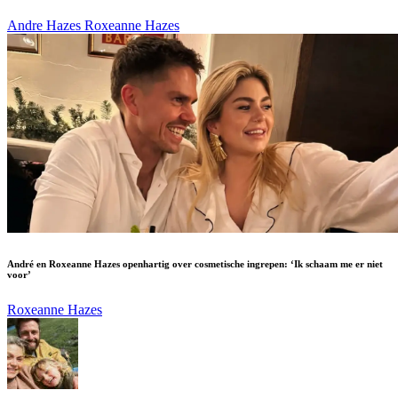
Andre Hazes
Roxeanne Hazes
André en Roxeanne Hazes openhartig over cosmetische ingrepen: ‘Ik schaam me er niet
voor’
Roxeanne Hazes