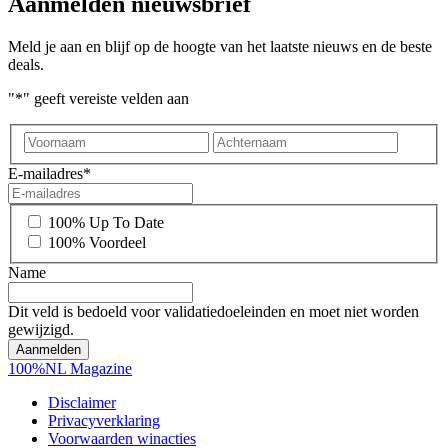
Aanmelden nieuwsbrief
Meld je aan en blijf op de hoogte van het laatste nieuws en de beste
deals.
"
*
" geeft vereiste velden aan
Voornaam
Achter
E-mailadres
*
*
100% Up To Date
100% Voordeel
Name
Dit veld is bedoeld voor validatiedoeleinden en moet niet worden
gewijzigd.
100%NL Magazine
Disclaimer
Privacyverklaring
Voorwaarden winacties