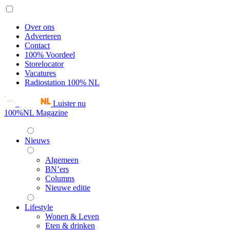
Over ons
Adverteren
Contact
100% Voordeel
Storelocator
Vacatures
Radiostation 100% NL
Luister nu
100%NL Magazine
Nieuws
Algemeen
BN’ers
Columns
Nieuwe editie
Lifestyle
Wonen & Leven
Eten & drinken