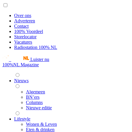
Over ons
Adverteren
Contact
100% Voordeel
Storelocator
Vacatures
Radiostation 100% NL
Luister nu
100%NL Magazine
Nieuws
Algemeen
BN’ers
Columns
Nieuwe editie
Lifestyle
Wonen & Leven
Eten & drinken