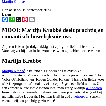
Martijn Krabbé
Geplaatst op: 19 september 2024
Delen
Facebook
WhatsApp
X
Pinterest
Email
MOOI: Martijn Krabbé deelt prachtig en
romantisch huwelijksnieuws
Al jaren is Martijn dolgelukkig met zijn grote liefde, Deborah.
Vandaag zet hij haar in het zonnetje, want zij hebben iets te vieren.
Martijn Krabbé
Martijn Krabbé
is bekend als Nederlands televisie- en
radiopresentator. Velen zullen hem kennen als presentator van ‘The
Voice Of Holland’ en ‘Kopen Zonder Kijken’. Naast zijn liefde voor
televisieprogramma’s maken, zitten zijn 5 grootste liefdes thuis. Uit
een eerdere relatie met Amanda Beekman kreeg Martijn
4 kinderen
.
Inmiddels is de presentator alweer een paar jaar hartstikke gelukkig
met zijn liefde Deborah. Met haar is hij in 2019
getrouwd
. Samen
vormen zij een prachtig gezin van 6.