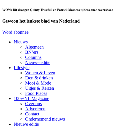
WOW: Dít droegen Quinty Trustfull en Patrick Martens tijdens onze covershoot
Gewoon het leukste blad van Nederland
Word abonnee
Nieuws
Algemeen
BN’ers
Columns
Nieuwe editie
Lifestyle
Wonen & Leven
Eten & drinken
Mooi & Mode
Uitjes & Reizen
Food Places
100%NL Magazine
Over ons
Adverteren
Contact
Ondernemend nieuws
Nieuwe editie