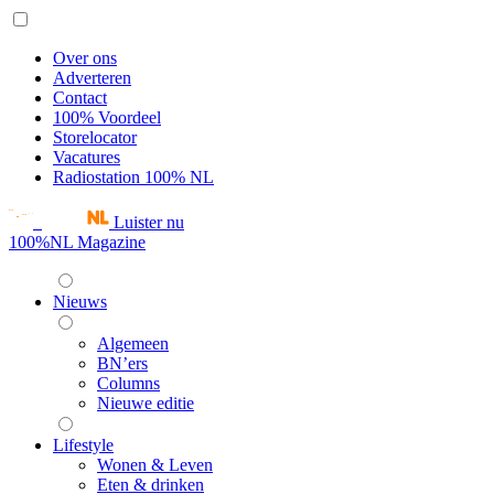
Over ons
Adverteren
Contact
100% Voordeel
Storelocator
Vacatures
Radiostation 100% NL
Luister nu
100%NL Magazine
Nieuws
Algemeen
BN’ers
Columns
Nieuwe editie
Lifestyle
Wonen & Leven
Eten & drinken