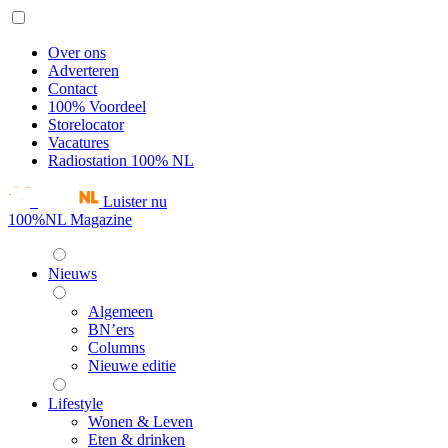
Over ons
Adverteren
Contact
100% Voordeel
Storelocator
Vacatures
Radiostation 100% NL
Luister nu
100%NL Magazine
Nieuws
Algemeen
BN’ers
Columns
Nieuwe editie
Lifestyle
Wonen & Leven
Eten & drinken