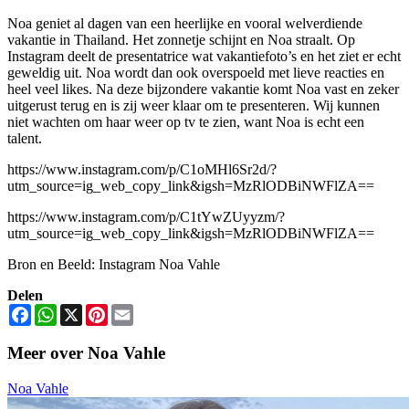
Noa geniet al dagen van een heerlijke en vooral welverdiende
vakantie in Thailand. Het zonnetje schijnt en Noa straalt. Op
Instagram deelt de presentatrice wat vakantiefoto’s en het ziet er echt
geweldig uit. Noa wordt dan ook overspoeld met lieve reacties en
heel veel likes. Na deze bijzondere vakantie komt Noa vast en zeker
uitgerust terug en is zij weer klaar om te presenteren. Wij kunnen
niet wachten om haar weer op tv te zien, want Noa is echt een
talent.
https://www.instagram.com/p/C1oMHl6Sr2d/?
utm_source=ig_web_copy_link&igsh=MzRlODBiNWFlZA==
https://www.instagram.com/p/C1tYwZUyyzm/?
utm_source=ig_web_copy_link&igsh=MzRlODBiNWFlZA==
Bron en Beeld: Instagram Noa Vahle
Delen
Facebook
WhatsApp
X
Pinterest
Email
Meer over Noa Vahle
Noa Vahle