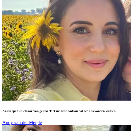
Karsu spat uit elkaar van geluk: 'Het mooiste cadeau dat we ons konden wensen'
Andy van der Meijde