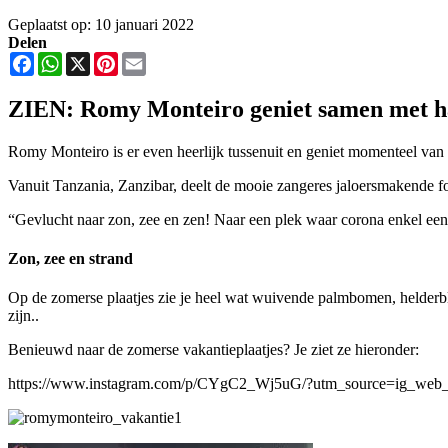
Geplaatst op: 10 januari 2022
Delen
Facebook
WhatsApp
X
Pinterest
Email
ZIEN: Romy Monteiro geniet samen met ha
Romy Monteiro is er even heerlijk tussenuit en geniet momenteel van 
Vanuit Tanzania, Zanzibar, deelt de mooie zangeres jaloersmakende f
“Gevlucht naar zon, zee en zen! Naar een plek waar corona enkel een b
Zon, zee en strand
Op de zomerse plaatjes zie je heel wat wuivende palmbomen, helderbl
zijn..
Benieuwd naar de zomerse vakantieplaatjes? Je ziet ze hieronder:
https://www.instagram.com/p/CYgC2_Wj5uG/?utm_source=ig_web_