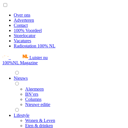
Over ons
Adverteren
Contact
100% Voordeel
Storelocator
Vacatures
Radiostation 100% NL
Luister nu
100%NL Magazine
Nieuws
Algemeen
BN’ers
Columns
Nieuwe editie
Lifestyle
Wonen & Leven
Eten & drinken