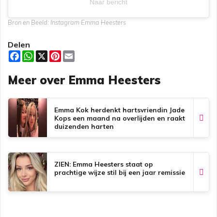
Naar bericht
Bron en Beeld: Instagram Emma Heesters
Delen
F
W
X
P
E
a
h
i
m
c
a
n
a
Meer over Emma Heesters
e
t
t
i
b
s
e
l
o
A
r
o
p
e
k
p
s
Emma Kok herdenkt hartsvriendin Jade
t
Kops een maand na overlijden en raakt
duizenden harten
ZIEN: Emma Heesters staat op
prachtige wijze stil bij een jaar remissie