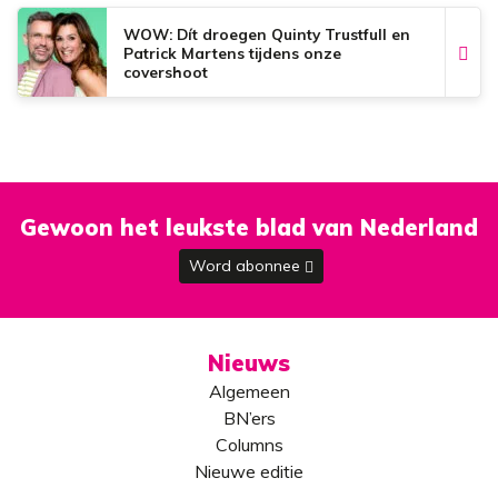
WOW: Dít droegen Quinty Trustfull en
Patrick Martens tijdens onze
covershoot
Gewoon het leukste blad van Nederland
Word abonnee
Nieuws
Algemeen
BN’ers
Columns
Nieuwe editie