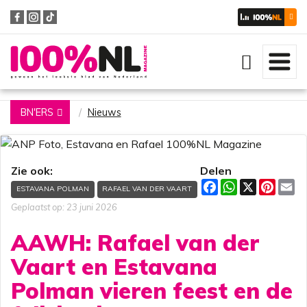
Zoeken
BN'ERS
Nieuws
Zie ook:
Delen
F
W
X
P
E
ESTAVANA POLMAN
RAFAEL VAN DER VAART
a
h
i
m
c
a
n
a
Geplaatst op: 23 juni 2026
e
t
t
i
b
s
e
l
AAWH: Rafael van der
o
A
r
o
p
e
Vaart en Estavana
k
p
s
t
Polman vieren feest en de