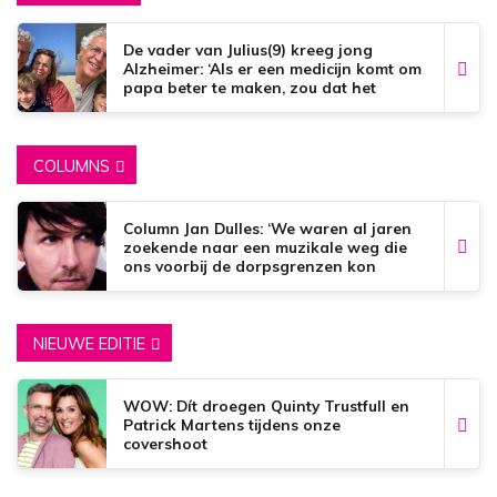
De vader van Julius(9) kreeg jong
Alzheimer: ‘Als er een medicijn komt om
papa beter te maken, zou dat het
mooiste zijn wat er bestaat.’
COLUMNS
Column Jan Dulles: ‘We waren al jaren
zoekende naar een muzikale weg die
ons voorbij de dorpsgrenzen kon
brengen’
NIEUWE EDITIE
WOW: Dít droegen Quinty Trustfull en
Patrick Martens tijdens onze
covershoot