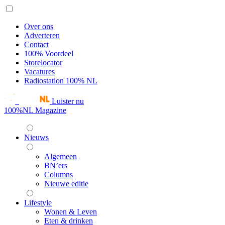
Over ons
Adverteren
Contact
100% Voordeel
Storelocator
Vacatures
Radiostation 100% NL
Luister nu
100%NL Magazine
Nieuws
Algemeen
BN’ers
Columns
Nieuwe editie
Lifestyle
Wonen & Leven
Eten & drinken