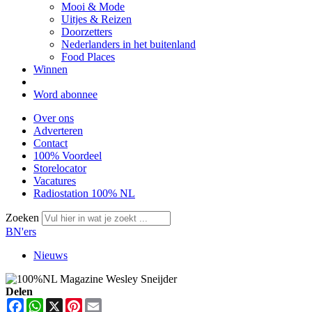
Mooi & Mode
Uitjes & Reizen
Doorzetters
Nederlanders in het buitenland
Food Places
Winnen
Word abonnee
Over ons
Adverteren
Contact
100% Voordeel
Storelocator
Vacatures
Radiostation 100% NL
Zoeken
BN'ers
Nieuws
Delen
Facebook
WhatsApp
X
Pinterest
Email