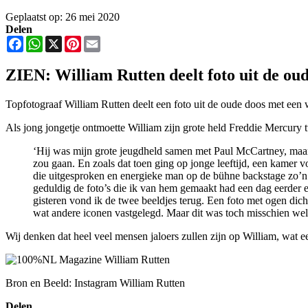
Geplaatst op: 26 mei 2020
Delen
Facebook
WhatsApp
X
Pinterest
Email
ZIEN: William Rutten deelt foto uit de ou
Topfotograaf William Rutten deelt een foto uit de oude doos met een 
Als jong jongetje ontmoette William zijn grote held Freddie Mercury t
‘Hij was mijn grote jeugdheld samen met Paul McCartney, maar
zou gaan. En zoals dat toen ging op jonge leeftijd, een kamer
die uitgesproken en energieke man op de bühne backstage zo’n v
geduldig de foto’s die ik van hem gemaakt had een dag eerder e
gisteren vond ik de twee beeldjes terug. Een foto met ogen dic
wat andere iconen vastgelegd. Maar dit was toch misschien wel d
Wij denken dat heel veel mensen jaloers zullen zijn op William, wat e
Bron en Beeld: Instagram William Rutten
Delen