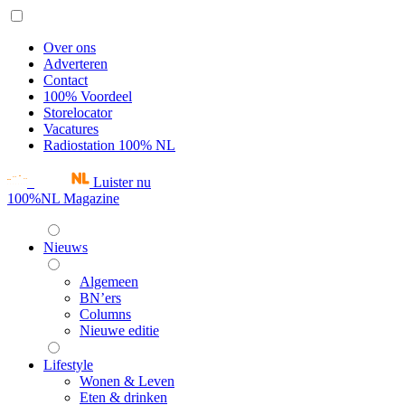
Over ons
Adverteren
Contact
100% Voordeel
Storelocator
Vacatures
Radiostation 100% NL
Luister nu
100%NL Magazine
Nieuws
Algemeen
BN’ers
Columns
Nieuwe editie
Lifestyle
Wonen & Leven
Eten & drinken