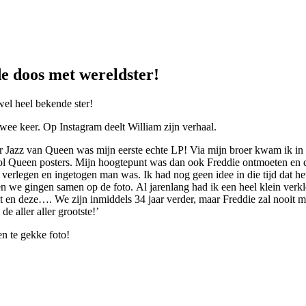
de doos met wereldster!
wel heel bekende ster!
wee keer. Op Instagram deelt William zijn verhaal.
 Jazz van Queen was mijn eerste echte LP! Via mijn broer kwam ik in c
 vol Queen posters. Mijn hoogtepunt was dan ook Freddie ontmoeten en
erlegen en ingetogen man was. Ik had nog geen idee in die tijd dat he
n we gingen samen op de foto. Al jarenlang had ik een heel klein verk
ht en deze…. We zijn inmiddels 34 jaar verder, maar Freddie zal nooit m
e aller aller grootste!’
en te gekke foto!