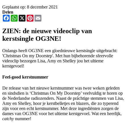
Geplaatst op: 8 december 2021
Delen
Facebook
WhatsApp
X
Pinterest
Email
ZIEN: de nieuwe videoclip van
kerstsingle OG3NE!
Onlangs heeft OG3NE een gloednieuwe kerstsingle uitgebracht:
'Christmas On my Doorstep'. Met hun bijbehorende sfeervolle
videoclip bezorgen Lisa, Amy en Shelley jou het ultieme
kerstgevoel!
Feel-good kerstnummer
De release van het nieuwe kerstnummer was twee weken geleden
en sindsdien is ‘Christmas On My Doorstep’ veelvuldig te horen op
de Nederlandse radiozenders. Naast de práchtige stemmen van Lisa,
Amy en Shelley, hoor je kerstbelletjes en blazers, die zo typerend
zijn voor een echt kerstnummer. Met deze ingrediënten zorgen de
dames van OG3NE voor het ultieme kerstgevoel. Wat een heerlijk,
catchy
nummer!