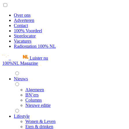
Over ons
Adverteren
Contact
100% Voordeel
Storelocator
Vacatures
Radiostation 100% NL
Luister nu
100%NL Magazine
Nieuws
Algemeen
BN’ers
Columns
Nieuwe editie
Lifestyle
Wonen & Leven
Eten & drinken