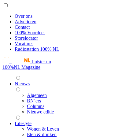
Over ons
Adverteren
Contact
100% Voordeel
Storelocator
Vacatures
Radiostation 100% NL
Luister nu
100%NL Magazine
Nieuws
Algemeen
BN’ers
Columns
Nieuwe editie
Lifestyle
Wonen & Leven
Eten & drinken