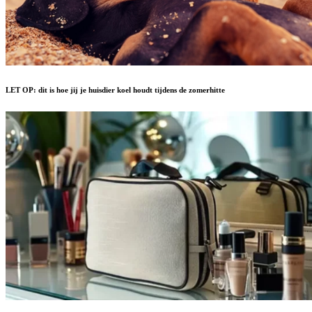
LET OP: dit is hoe jij je huisdier koel houdt tijdens de zomerhitte