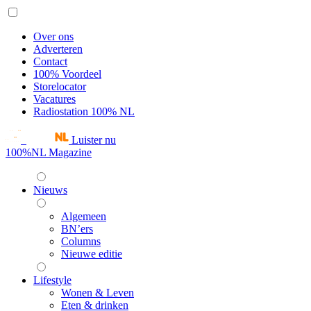
Over ons
Adverteren
Contact
100% Voordeel
Storelocator
Vacatures
Radiostation 100% NL
Luister nu
100%NL Magazine
Nieuws
Algemeen
BN’ers
Columns
Nieuwe editie
Lifestyle
Wonen & Leven
Eten & drinken