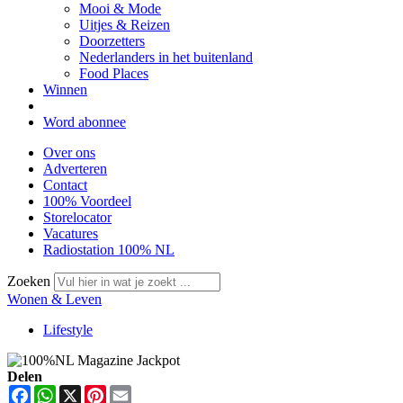
Mooi & Mode
Uitjes & Reizen
Doorzetters
Nederlanders in het buitenland
Food Places
Winnen
Word abonnee
Over ons
Adverteren
Contact
100% Voordeel
Storelocator
Vacatures
Radiostation 100% NL
Zoeken
Wonen & Leven
Lifestyle
Delen
Facebook
WhatsApp
X
Pinterest
Email