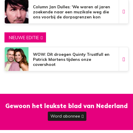
Column Jan Dulles: ‘We waren al jaren
zoekende naar een muzikale weg die
ons voorbij de dorpsgrenzen kon
brengen’
NIEUWE EDITIE
WOW: Dít droegen Quinty Trustfull en
Patrick Martens tijdens onze
covershoot
Gewoon het leukste blad van Nederland
Word abonnee