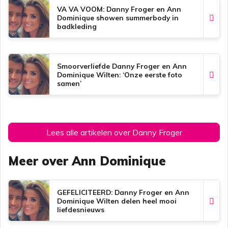
k
p
s
VA VA VOOM: Danny Froger en Ann
t
Dominique showen summerbody in
badkleding
Smoorverliefde Danny Froger en Ann
Dominique Wilten: ‘Onze eerste foto
samen’
Lees alle artikelen over Danny Froger
Meer over Ann Dominique
GEFELICITEERD: Danny Froger en Ann
Dominique Wilten delen heel mooi
liefdesnieuws