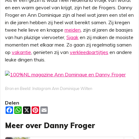
Als er één gezin is waar heel Nederland vrolijk van wordt
en een warm gevoel van krijgt, zijn het de Frogers. Danny
Froger en Ann Dominique zijn al heel wat jaren een stel en
in die jaren hebben zij heel wat bereikt samen. Zij kregen
twee hele lieve en knappe
meiden
, zijn al jaren de baasjes
van hun pluizige viervoeter,
Sjaak
en zij maken de mooiste
momenten met elkaar mee. Zo gaan zij regelmatig samen
op
vakantie
, genieten zij van
verkleedpartijtjes
en andere
leuke dingen thuis.
Bron en Beeld: Instagram Ann Dominique Wilten
Delen
F
W
X
P
E
a
h
i
m
c
a
n
a
Meer over Danny Froger
e
t
t
i
b
s
e
l
o
A
r
o
p
e