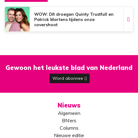
WOW: Dít droegen Quinty Trustfull en
Patrick Martens tijdens onze
covershoot
Gewoon het leukste blad van Nederland
Word abonnee
Nieuws
Algemeen
BN’ers
Columns
Nieuwe editie