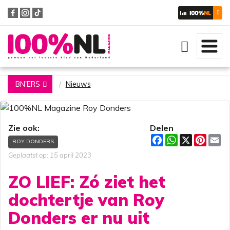
Zoeken
BN'ERS
Nieuws
Zie ook:
Delen
F
W
X
P
E
ROY DONDERS
a
h
i
m
c
a
n
a
Geplaatst op: 15 april 2023
e
t
t
i
b
s
e
l
ZO LIEF: Zó ziet het
o
A
r
o
p
e
dochtertje van Roy
k
p
s
t
Donders er nu uit