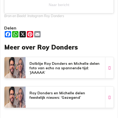
Naar bericht
Bron en Beeld: Instagram Roy Donders
Delen
F
W
X
P
E
a
h
i
m
c
a
n
a
Meer over Roy Donders
e
t
t
i
b
s
e
l
o
A
r
o
p
e
k
p
s
Dolblije Roy Donders en Michelle delen
t
foto van echo na spannende tijd:
‘JAAAAA’
Roy Donders en Michelle delen
feestelijk nieuws: ‘Gezegend’