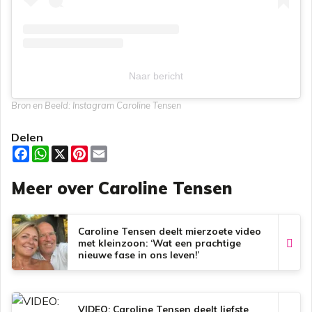
Naar bericht
Bron en Beeld: Instagram Caroline Tensen
Delen
F
W
X
P
E
a
h
i
m
c
a
n
a
Meer over Caroline Tensen
e
t
t
i
b
s
e
l
o
A
r
o
p
e
k
p
s
Caroline Tensen deelt mierzoete video
t
met kleinzoon: ‘Wat een prachtige
nieuwe fase in ons leven!’
VIDEO: Caroline Tensen deelt liefste