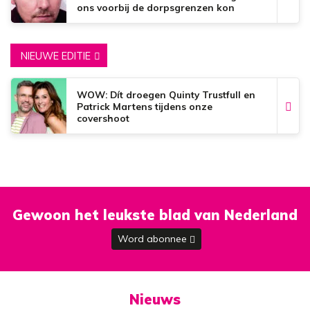
ons voorbij de dorpsgrenzen kon
brengen’
NIEUWE EDITIE
WOW: Dít droegen Quinty Trustfull en
Patrick Martens tijdens onze
covershoot
Gewoon het leukste blad van Nederland
Word abonnee
Nieuws