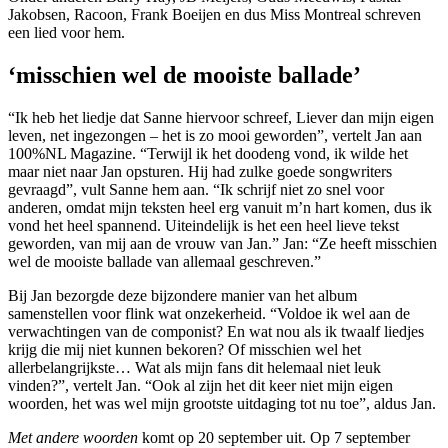
Jakobsen, Racoon, Frank Boeijen en dus Miss Montreal schreven
een lied voor hem.
‘misschien wel de mooiste ballade’
“Ik heb het liedje dat Sanne hiervoor schreef, Liever dan mijn eigen
leven, net ingezongen – het is zo mooi geworden”, vertelt Jan aan
100%NL Magazine. “Terwijl ik het doodeng vond, ik wilde het
maar niet naar Jan opsturen. Hij had zulke goede songwriters
gevraagd”, vult Sanne hem aan. “Ik schrijf niet zo snel voor
anderen, omdat mijn teksten heel erg vanuit m’n hart komen, dus ik
vond het heel spannend. Uiteindelijk is het een heel lieve tekst
geworden, van mij aan de vrouw van Jan.” Jan: “Ze heeft misschien
wel de mooiste ballade van allemaal geschreven.”
Bij Jan bezorgde deze bijzondere manier van het album
samenstellen voor flink wat onzekerheid. “Voldoe ik wel aan de
verwachtingen van de componist? En wat nou als ik twaalf liedjes
krijg die mij niet kunnen bekoren? Of misschien wel het
allerbelangrijkste… Wat als mijn fans dit helemaal niet leuk
vinden?”, vertelt Jan. “Ook al zijn het dit keer niet mijn eigen
woorden, het was wel mijn grootste uitdaging tot nu toe”, aldus Jan.
Met andere woorden
komt op 20 september uit. Op 7 september