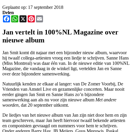
Geplaatst op: 17 september 2018
Delen
Facebook
WhatsApp
X
Pinterest
Email
Jan vertelt in 100%NL Magazine over
nieuwe album
Jan Smit komt dit najaar met een bijzonder nieuw album, waarvoor
hij twaalf collega-artiesten vroeg een liedje te schrijven. Sanne Hans
(Miss Montreal) was daar één van. In de nieuwe editie van 100%NL
Magazine, die vandaag in de winkel ligt, vertelden Jan en Sanne
over deze bijzondere samenwerking.
Natuurlijk kenden ze elkaar al langer: van De Zomer Voorbij, De
Vrienden van Amstel Live en gezamenlijke concerten. Maar nooit
eerder gingen Jan Smit en Sanne Hans zo’n bijzondere
samenwerking aan als nu voor zijn nieuwe album
Met andere
woorden
, dat 20 september uitkomt.
De liedjes van het nieuwe album van Jan zijn niet door hem en zijn
team geschreven, maar Jan heeft hiervoor twaalf bekende artiesten
en componisten gevraagd om nummers voor hem te schrijven.
Onder anderen Barry Hay, JB Meijers, Guus Meeuwis, Paskal