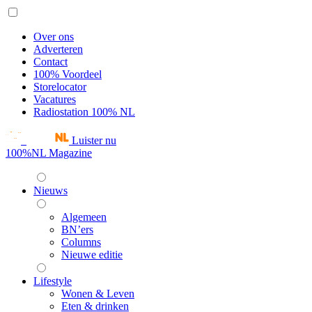
Over ons
Adverteren
Contact
100% Voordeel
Storelocator
Vacatures
Radiostation 100% NL
Luister nu
100%NL Magazine
Nieuws
Algemeen
BN’ers
Columns
Nieuwe editie
Lifestyle
Wonen & Leven
Eten & drinken