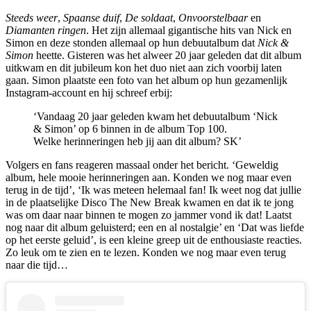
Steeds weer
,
Spaanse duif
,
De soldaat
,
Onvoorstelbaar
en
Diamanten ringen
. Het zijn allemaal gigantische hits van Nick en
Simon en deze stonden allemaal op hun debuutalbum dat
Nick &
Simon
heette. Gisteren was het alweer 20 jaar geleden dat dit album
uitkwam en dit jubileum kon het duo niet aan zich voorbij laten
gaan. Simon plaatste een foto van het album op hun gezamenlijk
Instagram-account en hij schreef erbij:
‘Vandaag 20 jaar geleden kwam het debuutalbum ‘Nick
& Simon’ op 6 binnen in de album Top 100.
Welke herinneringen heb jij aan dit album? SK’
Volgers en fans reageren massaal onder het bericht. ‘Geweldig
album, hele mooie herinneringen aan. Konden we nog maar even
terug in de tijd’, ‘Ik was meteen helemaal fan! Ik weet nog dat jullie
in de plaatselijke Disco The New Break kwamen en dat ik te jong
was om daar naar binnen te mogen zo jammer vond ik dat! Laatst
nog naar dit album geluisterd; een en al nostalgie’ en ‘Dat was liefde
op het eerste geluid’, is een kleine greep uit de enthousiaste reacties.
Zo leuk om te zien en te lezen. Konden we nog maar even terug
naar die tijd…