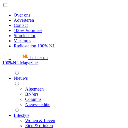
Over ons
Adverteren
Contact
100% Voordeel
Storelocator
Vacatures
Radiostation 100% NL
Luister nu
100%NL Magazine
Nieuws
Algemeen
BN’ers
Columns
Nieuwe editie
Lifestyle
Wonen & Leven
Eten & drinken