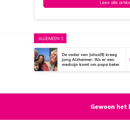
Lees alle artik
ALGEMEEN
De vader van Julius(9) kreeg
jong Alzheimer: ‘Als er een
medicijn komt om papa beter
te maken, zou dat het mooiste
zijn wat er bestaat.’
Gewoon het l