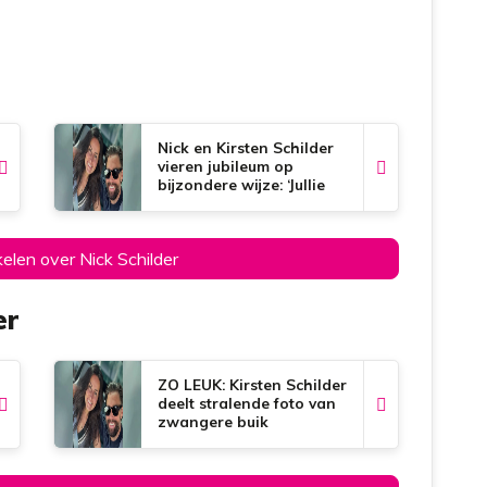
Nick en Kirsten Schilder
vieren jubileum op
bijzondere wijze: ‘Jullie
blijven me verbazen!’
kelen over Nick Schilder
er
ZO LEUK: Kirsten Schilder
deelt stralende foto van
zwangere buik