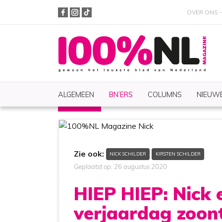
OVER ONS
ALGEMEEN
BN’ERS
COLUMNS
NIEUWE
BN'ERS
Nieuws
Zoeken
Zie ook:
NICK SCHILDER
KIRSTEN SCHILDER
Geplaatst op: 26 augustus 2020
HIEP HIEP: Nick 
verjaardag zoont