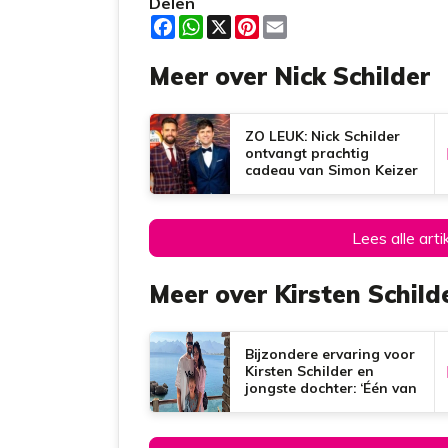
Delen
F
W
X
P
E
a
h
i
m
c
a
n
a
Meer over Nick Schilder
e
t
t
i
b
s
e
l
o
A
r
o
p
e
k
p
s
ZO LEUK: Nick Schilder
t
ontvangt prachtig
cadeau van Simon Keizer
Lees alle arti
Meer over Kirsten Schild
Bijzondere ervaring voor
Kirsten Schilder en
jongste dochter: ‘Één van
de leukste dingen die we
samen hebben gedaan’