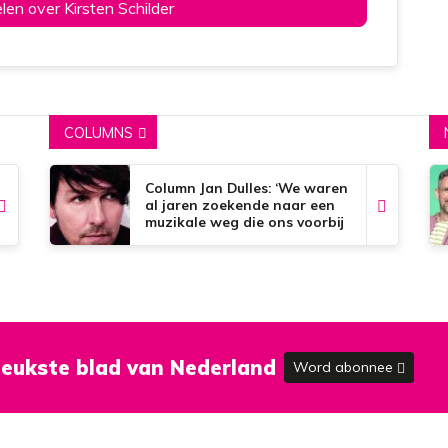
elen over Kirsten Schilder
COLUMNS
Column Jan Dulles: ‘We waren
al jaren zoekende naar een
muzikale weg die ons voorbij
de dorpsgrenzen kon
brengen’
eukste blad van Nederland
Word abonnee