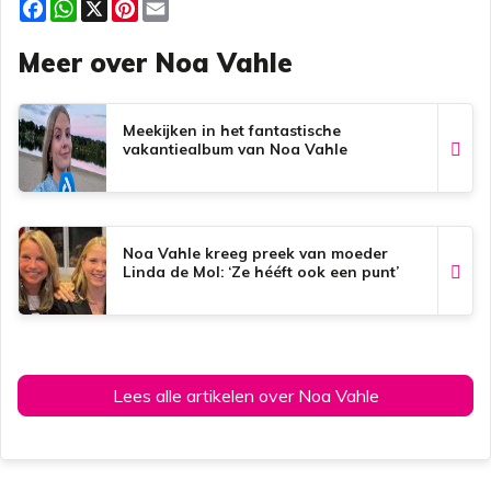
F
W
X
P
E
a
h
i
m
c
a
n
a
Meer over Noa Vahle
e
t
t
i
b
s
e
l
o
A
r
o
p
e
k
p
s
Meekijken in het fantastische
t
vakantiealbum van Noa Vahle
Noa Vahle kreeg preek van moeder
Linda de Mol: ‘Ze hééft ook een punt’
Lees alle artikelen over Noa Vahle