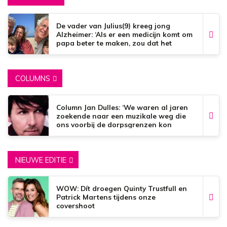
De vader van Julius(9) kreeg jong
Alzheimer: ‘Als er een medicijn komt om
papa beter te maken, zou dat het
mooiste zijn wat er bestaat.’
COLUMNS
Column Jan Dulles: ‘We waren al jaren
zoekende naar een muzikale weg die
ons voorbij de dorpsgrenzen kon
brengen’
NIEUWE EDITIE
WOW: Dít droegen Quinty Trustfull en
Patrick Martens tijdens onze
covershoot