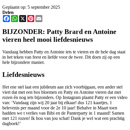
Geplaatst op: 5 september 2025
Delen
Facebook
WhatsApp
X
Pinterest
Email
BIJZONDER: Patty Brard en Antoine
vieren heel mooi liefdesnieuws
Vandaag hebben Patty en Antoine iets te vieren en de hele dag staat
in het teken van feest en liefde voor de twee. Dit doen zij op een
hele bijzondere manier.
Liefdesnieuws
Het ene stel laat een jubileum aan zich voorbijgaan, een ander stel
viert dat met een bos bloemen en Patty en Antoine vieren dat met
rozen én nog iets bijzonders. Op Instagram plaatst Patty er een video
van: ‘Vandaag zijn wij 20 jaar bij elkaar! dus 121 kaartjes, 1
belevenis per maand voor de 2e 10 jaar! Behalve in Maart toen
hadden we t verlies van Bibi en de Panterparty in 1 maand! Samen
met 121 rozen! Ik hou van jou schat! Dank je wel wat een prachtig
dagboek!’