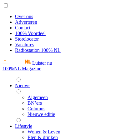
Over ons
Adverteren
Contact
100% Voordeel
Storelocator
Vacatures
Radiostation 100% NL
Luister nu
100%NL Magazine
Nieuws
Algemeen
BN’ers
Columns
Nieuwe editie
Lifestyle
Wonen & Leven
Eten & drinken