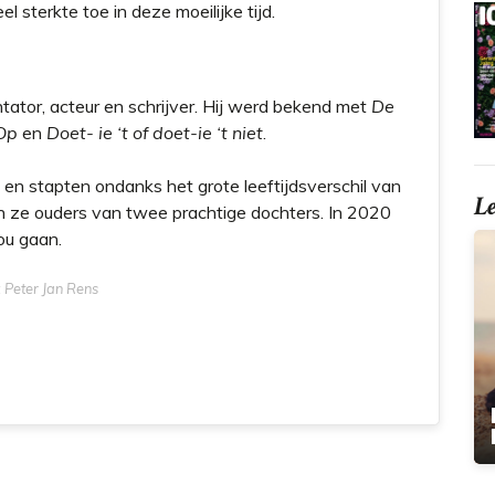
 sterkte toe in deze moeilijke tijd.
tator, acteur en schrijver. Hij werd bekend met
De
Op
en
Doet- ie ‘t of doet-ie ‘t niet
.
 en stapten ondanks het grote leeftijdsverschil van
L
n ze ouders van twee prachtige dochters. I
n 2020
zou gaan.
 Peter Jan Rens