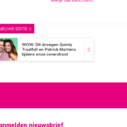
NIEUWE EDITIE
WOW: Dít droegen Quinty
Trustfull en Patrick Martens
tijdens onze covershoot
anmelden nieuwsbrief