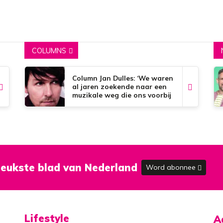
COLUMNS
Column Jan Dulles: ‘We waren
al jaren zoekende naar een
muzikale weg die ons voorbij
de dorpsgrenzen kon
brengen’
eukste blad van Nederland
Word abonnee
Lifestyle
A