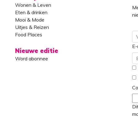
Wonen & Leven
Me
Eten & drinken
ni
Mooi & Mode
Uitjes & Reizen
Food Places
E-
Vo
Nieuwe editie
Word abonnee
*
C
Di
mo