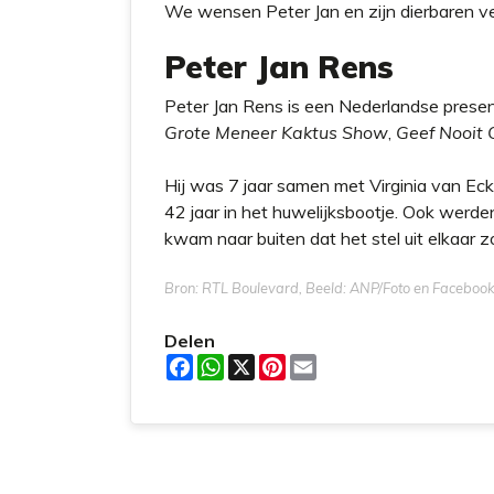
We wensen Peter Jan en zijn dierbaren veel
Peter Jan Rens
Peter Jan Rens is een Nederlandse presen
Grote Meneer Kaktus Show
,
Geef Nooit 
Hij was 7 jaar samen met Virginia van Eck
42 jaar in het huwelijksbootje. Ook werde
kwam naar buiten dat het stel uit elkaar 
Bron: RTL Boulevard, Beeld: ANP/Foto en Facebook
Delen
F
W
X
P
E
a
h
i
m
c
a
n
a
e
t
t
i
b
s
e
l
o
A
r
o
p
e
k
p
s