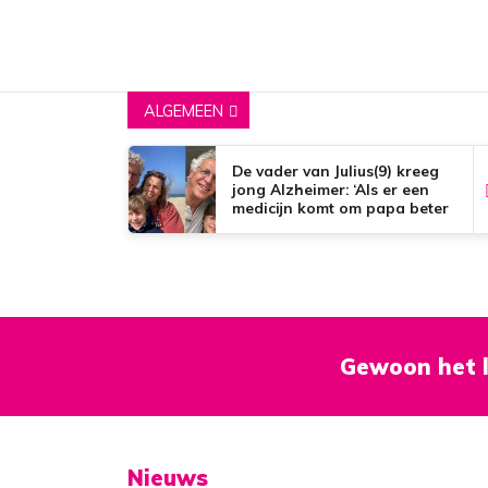
t
ALGEMEEN
De vader van Julius(9) kreeg
jong Alzheimer: ‘Als er een
medicijn komt om papa beter
te maken, zou dat het mooiste
zijn wat er bestaat.’
Gewoon het l
Nieuws