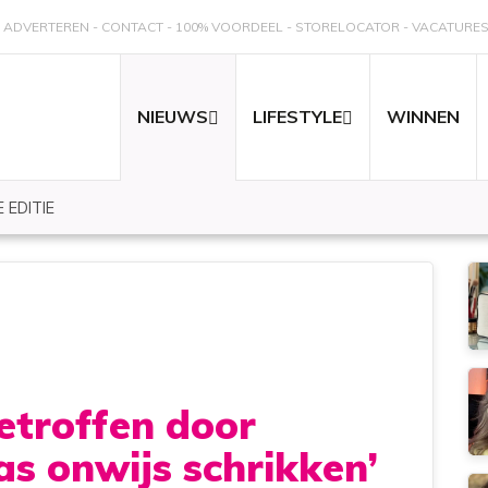
ADVERTEREN
CONTACT
100% VOORDEEL
STORELOCATOR
VACATURE
NIEUWS
LIFESTYLE
WINNEN
 EDITIE
etroffen door
as onwijs schrikken’