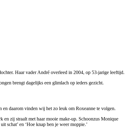
chter. Haar vader André overleed in 2004, op 53-jarige leeftijd.
ongen brengt dagelijks een glimlach op ieders gezicht.
even en daarom vinden wij het zo leuk om Roxeanne te volgen.
jurk en zij straalt met haar mooie make-up. Schoonzus Monique
n uit schat’ en ‘Hoe knap ben je weer moppie.’