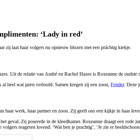
limenten: ‘Lady in red’
aar zij laat haar volgers nu opnieuw blozen met een práchtig kiekje.
es. Uit de relatie van André en Rachel Hazes is Roxeanne de oudste do
ok al heel wat jaren verloofd. Samen kregen zij een zoon,
Fender
. Deze j
an haar werk, haar partner en zoon. Zij geeft ons een kijkje in haar l
k het geval. Zij poseerde in de kleedkamer. Roxeanne draagt een rode 
e volgers reageren lovend: ‘Wat ben je prachtig’, ‘Je zie er beeldschoo