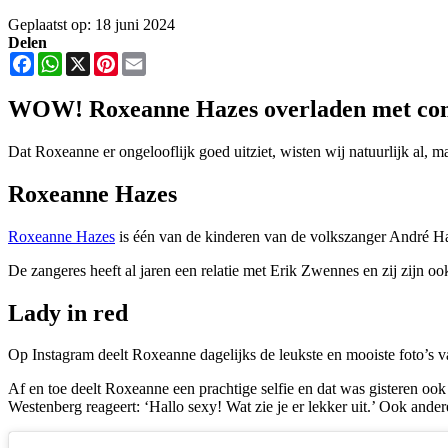
Geplaatst op: 18 juni 2024
Delen
Facebook
WhatsApp
X
Pinterest
Email
WOW! Roxeanne Hazes overladen met comp
Dat Roxeanne er ongelooflijk goed uitziet, wisten wij natuurlijk al, m
Roxeanne Hazes
Roxeanne Hazes
is één van de kinderen van de volkszanger André Haz
De zangeres heeft al jaren een relatie met Erik Zwennes en zij zijn o
Lady in red
Op Instagram deelt Roxeanne dagelijks de leukste en mooiste foto’s v
Af en toe deelt Roxeanne een prachtige selfie en dat was gisteren oo
Westenberg reageert: ‘Hallo sexy! Wat zie je er lekker uit.’ Ook ander