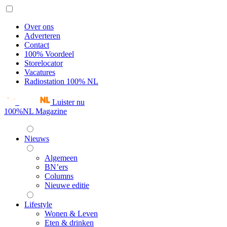
Over ons
Adverteren
Contact
100% Voordeel
Storelocator
Vacatures
Radiostation 100% NL
Luister nu
100%NL Magazine
Nieuws
Algemeen
BN’ers
Columns
Nieuwe editie
Lifestyle
Wonen & Leven
Eten & drinken