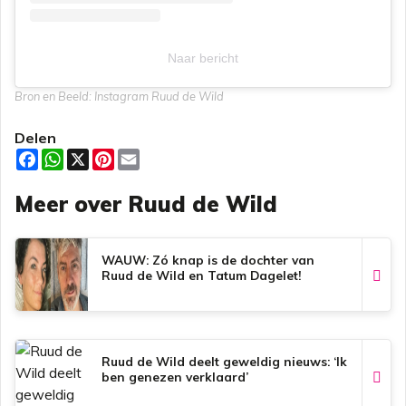
Naar bericht
Bron en Beeld: Instagram Ruud de Wild
Delen
F
W
X
P
E
a
h
i
m
c
a
n
a
Meer over Ruud de Wild
e
t
t
i
b
s
e
l
o
A
r
o
p
e
k
p
s
WAUW: Zó knap is de dochter van
t
Ruud de Wild en Tatum Dagelet!
Ruud de Wild deelt geweldig nieuws: ‘Ik
ben genezen verklaard’