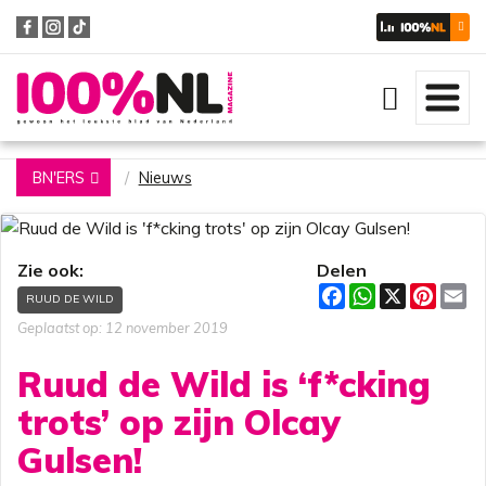
Zoeken
BN'ERS
Nieuws
Zie ook:
Delen
F
W
X
P
E
RUUD DE WILD
a
h
i
m
c
a
n
a
Geplaatst op: 12 november 2019
e
t
t
i
b
s
e
l
Ruud de Wild is ‘f*cking
o
A
r
o
p
e
trots’ op zijn Olcay
k
p
s
t
Gulsen!