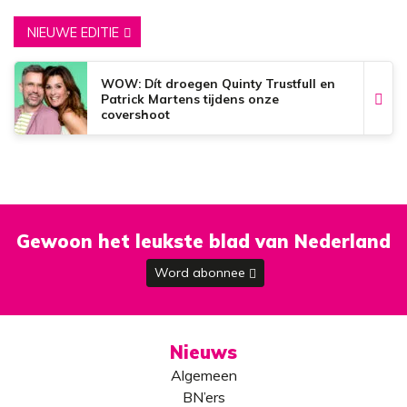
NIEUWE EDITIE
WOW: Dít droegen Quinty Trustfull en
Patrick Martens tijdens onze
covershoot
Gewoon het leukste blad van Nederland
Word abonnee
Nieuws
Algemeen
BN’ers