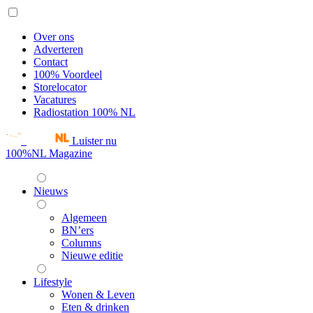
Over ons
Adverteren
Contact
100% Voordeel
Storelocator
Vacatures
Radiostation 100% NL
Luister nu
100%NL Magazine
Nieuws
Algemeen
BN’ers
Columns
Nieuwe editie
Lifestyle
Wonen & Leven
Eten & drinken