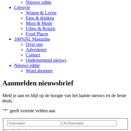
Nieuwe editie
Lifestyle
Wonen & Leven
Eten & drinken
Mooi & Mode
Uitjes & Reizen
Food Places
100%NL Magazine
Over ons
Adverteren
Contact
Ondernemend nieuws
Nieuwe editie
Word abonnee
Aanmelden nieuwsbrief
Meld je aan en blijf op de hoogte van het laatste nieuws en de beste
deals.
"
*
" geeft vereiste velden aan
Voornaam
Achter