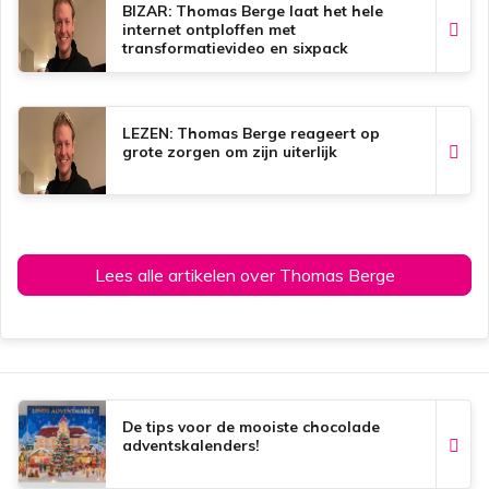
k
p
s
BIZAR: Thomas Berge laat het hele
t
internet ontploffen met
transformatievideo en sixpack
LEZEN: Thomas Berge reageert op
grote zorgen om zijn uiterlijk
Lees alle artikelen over Thomas Berge
De tips voor de mooiste chocolade
adventskalenders!