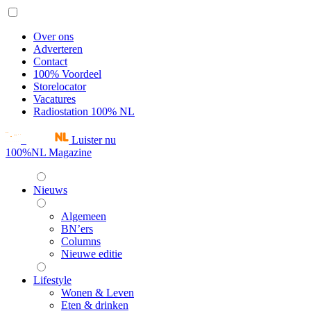
Over ons
Adverteren
Contact
100% Voordeel
Storelocator
Vacatures
Radiostation 100% NL
Luister nu
100%NL Magazine
Nieuws
Algemeen
BN’ers
Columns
Nieuwe editie
Lifestyle
Wonen & Leven
Eten & drinken