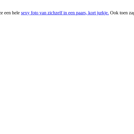
 ze een hele
sexy foto van zichzelf in een paars, kort jurkje.
Ook toen zag