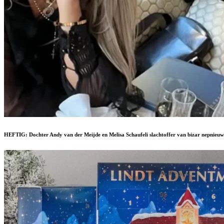
HEFTIG: Dochter Andy van der Meijde en Melisa Schaufeli slachtoffer van bizar nepnieuw