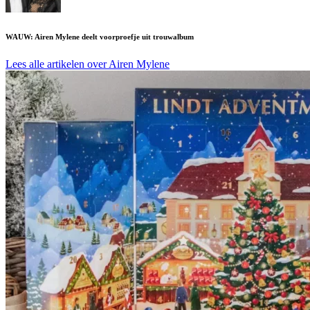
WAUW: Airen Mylene deelt voorproefje uit trouwalbum
Lees alle artikelen over Airen Mylene