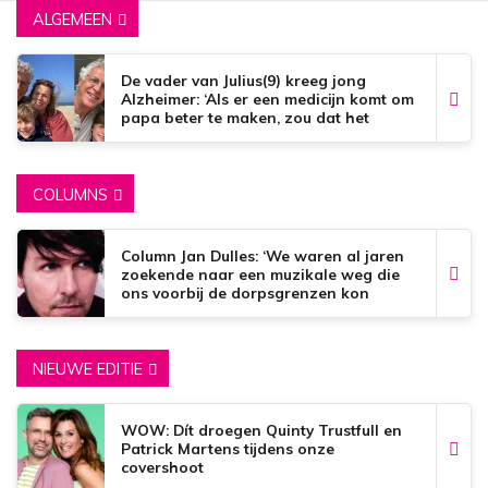
ALGEMEEN
De vader van Julius(9) kreeg jong
Alzheimer: ‘Als er een medicijn komt om
papa beter te maken, zou dat het
mooiste zijn wat er bestaat.’
COLUMNS
Column Jan Dulles: ‘We waren al jaren
zoekende naar een muzikale weg die
ons voorbij de dorpsgrenzen kon
brengen’
NIEUWE EDITIE
WOW: Dít droegen Quinty Trustfull en
Patrick Martens tijdens onze
covershoot