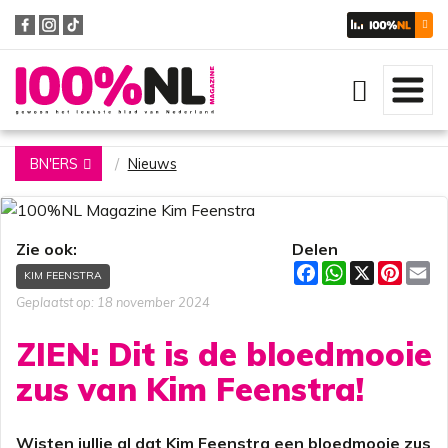
Zoeken
BN'ERS
Nieuws
Zie ook:
Delen
F
W
X
P
E
KIM FEENSTRA
a
h
i
m
c
a
n
a
Geplaatst op: 18 november 2024
e
t
t
i
b
s
e
l
ZIEN: Dit is de bloedmooie
o
A
r
o
p
e
zus van Kim Feenstra!
k
p
s
t
Wisten jullie al dat Kim Feenstra een bloedmooie zus