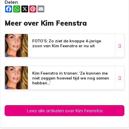
Delen
F
W
X
P
E
a
h
i
m
c
a
n
a
Meer over Kim Feenstra
e
t
t
i
b
s
e
l
o
A
r
o
p
e
k
p
s
FOTO’S: Zo ziet de knappe 4-jarige
t
zoon van Kim Feenstra er nu uit
Kim Feenstra in tranen: ‘Ze kunnen me
niet zeggen hoeveel tijd we nog samen
hebben…’
Lees alle artikelen over Kim Feenstra