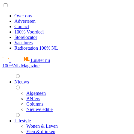
Over ons
Adverteren
Contact
100% Voordeel
Storelocator
Vacatures
Radiostation 100% NL
Luister nu
100%NL Magazine
Nieuws
Algemeen
BN’ers
Columns
Nieuwe editie
Lifestyle
Wonen & Leven
Eten & drinken