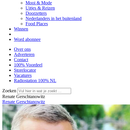
Mooi & Mode
Uitjes & Reizen
Doorzetters
Nederlanders in het buitenland
Food Places
Winnen
Word abonnee
Over ons
Adverteren
Contact
100% Voordeel
Storelocator
Vacatures
Radiostation 100% NL
Zoeken
Renate Gerschtanowitz
Renate Gerschtanowitz