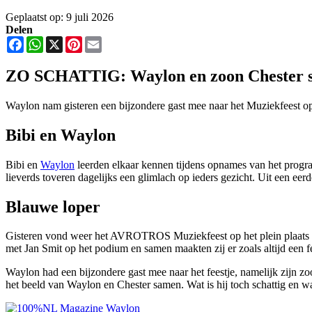
Geplaatst op: 9 juli 2026
Delen
Facebook
WhatsApp
X
Pinterest
Email
ZO SCHATTIG: Waylon en zoon Chester sc
Waylon nam gisteren een bijzondere gast mee naar het Muziekfeest op 
Bibi en Waylon
Bibi en
Waylon
leerden elkaar kennen tijdens opnames van het progra
lieverds toveren dagelijks een glimlach op ieders gezicht. Uit een ee
Blauwe loper
Gisteren vond weer het AVROTROS Muziekfeest op het plein plaats en
met Jan Smit op het podium en samen maakten zij er zoals altijd een f
Waylon had een bijzondere gast mee naar het feestje, namelijk zijn z
het beeld van Waylon en Chester samen. Wat is hij toch schattig en wa