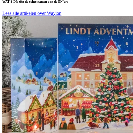
WAT!? Dít zijn de échte namen van de BN’ers
Lees alle artikelen over Waylon