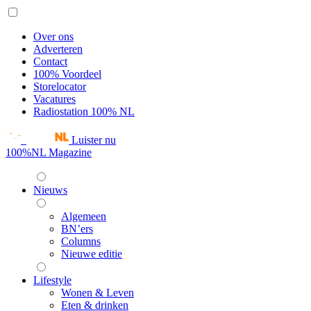
Over ons
Adverteren
Contact
100% Voordeel
Storelocator
Vacatures
Radiostation 100% NL
Luister nu
100%NL Magazine
Nieuws
Algemeen
BN’ers
Columns
Nieuwe editie
Lifestyle
Wonen & Leven
Eten & drinken