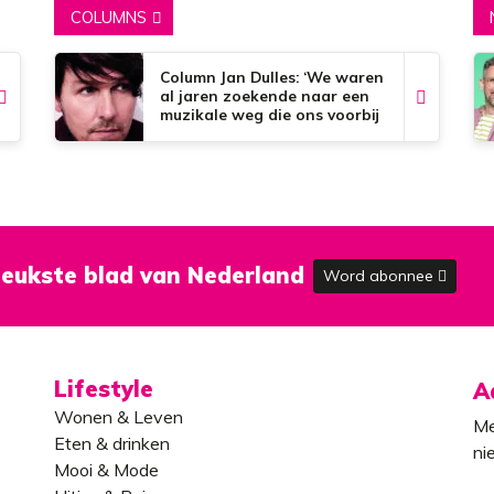
COLUMNS
Column Jan Dulles: ‘We waren
al jaren zoekende naar een
muzikale weg die ons voorbij
de dorpsgrenzen kon
brengen’
eukste blad van Nederland
Word abonnee
Lifestyle
A
Wonen & Leven
Me
Eten & drinken
ni
Mooi & Mode