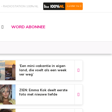
S
RADIOSTATION 100% NL
Luister nu
WORD ABONNEE
‘Een mini-vakantie in eigen
land, die voelt als een week
ver weg’
ZIEN: Emma Kok deelt eerste
foto met nieuwe liefde