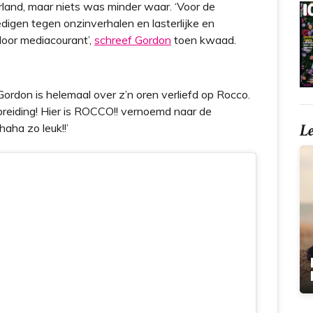
rland, maar niets was minder waar. ‘Voor de
digen tegen onzinverhalen en lasterlijke en
door mediacourant’,
schreef Gordon
toen kwaad.
 Gordon is helemaal over z’n oren verliefd op Rocco.
suitbreiding! Hier is ROCCO!! vernoemd naar de
L
aha zo leuk!!’