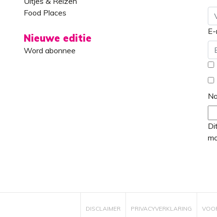
Uitjes & Reizen
Food Places
E-
Vo
Nieuwe editie
Word abonnee
*
N
Di
mo
DISCLAIMER
PRIVACYVERKLARING
VOO