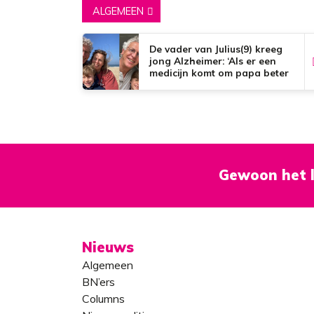
ALGEMEEN
De vader van Julius(9) kreeg
jong Alzheimer: ‘Als er een
medicijn komt om papa beter
te maken, zou dat het mooiste
zijn wat er bestaat.’
Gewoon het l
Nieuws
Algemeen
BN’ers
Columns