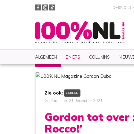
OVER ONS
ALGEMEEN
BN’ERS
COLUMNS
NIEUWE
BN'ERS
Nieuws
Zoeken
Zie ook:
GORDON
Geplaatst op: 21 december 2021
Gordon tot over z
Rocco!’