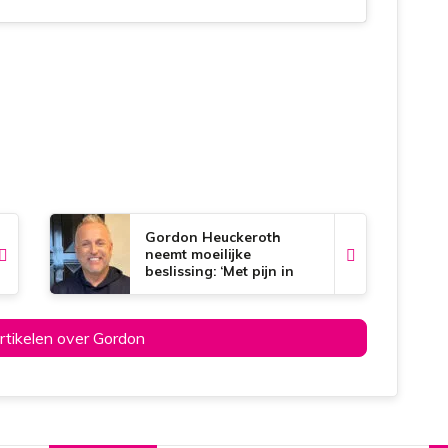
Gordon Heuckeroth
neemt moeilijke
beslissing: ‘Met pijn in
mijn hart’
artikelen over Gordon