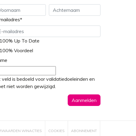
mailadres
*
ornaam
Achternaam
100% Up To Date
100% Voordeel
ame
t veld is bedoeld voor validatiedoeleinden en
et niet worden gewijzigd.
RWAARDEN WINACTIES
COOKIES
ABONNEMENT