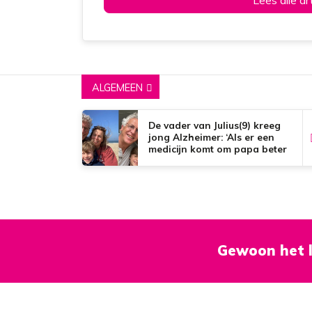
Lees alle ar
ALGEMEEN
De vader van Julius(9) kreeg
jong Alzheimer: ‘Als er een
medicijn komt om papa beter
te maken, zou dat het mooiste
zijn wat er bestaat.’
Gewoon het l