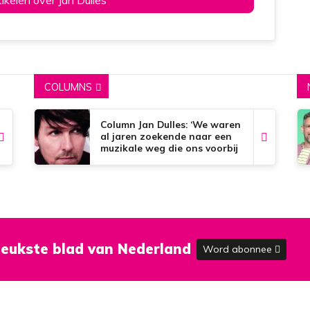
tikelen over Jan Dulles
COLUMNS
Column Jan Dulles: ‘We waren
al jaren zoekende naar een
muzikale weg die ons voorbij
de dorpsgrenzen kon
brengen’
eukste blad van Nederland
Word abonnee