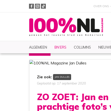
OVER ONS
ALGEMEEN
BN’ERS
COLUMNS
NIEUWE
BN'ERS
Nieuws
Zoeken
Zie ook:
JAN DULLES
Geplaatst op: 17 september 2020
ZO ZOET: Jan en 
prachtige foto’s