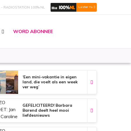
S
RADIOSTATION 100% NL
Luister nu
WORD ABONNEE
‘Een mini-vakantie in eigen
land, die voelt als een week
ver weg’
GEFELICITEERD! Barbara
Barend deelt heel mooi
liefdesnieuws