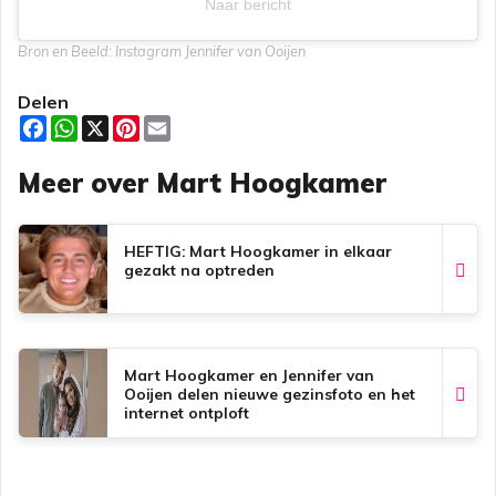
Naar bericht
Bron en Beeld: Instagram Jennifer van Ooijen
Delen
F
W
X
P
E
a
h
i
m
c
a
n
a
Meer over Mart Hoogkamer
e
t
t
i
b
s
e
l
o
A
r
o
p
e
k
p
s
HEFTIG: Mart Hoogkamer in elkaar
t
gezakt na optreden
Mart Hoogkamer en Jennifer van
Ooijen delen nieuwe gezinsfoto en het
internet ontploft