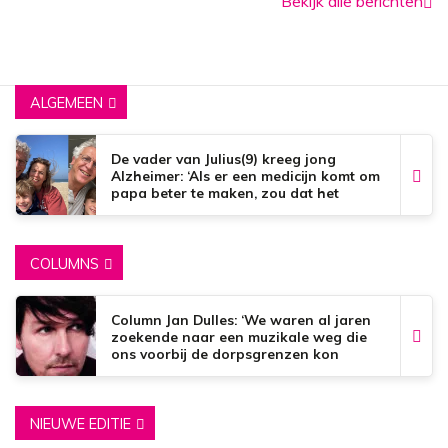
Bekijk alle berichten
ALGEMEEN
De vader van Julius(9) kreeg jong
Alzheimer: ‘Als er een medicijn komt om
papa beter te maken, zou dat het
mooiste zijn wat er bestaat.’
COLUMNS
Column Jan Dulles: ‘We waren al jaren
zoekende naar een muzikale weg die
ons voorbij de dorpsgrenzen kon
brengen’
NIEUWE EDITIE