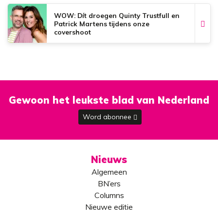
WOW: Dít droegen Quinty Trustfull en
Patrick Martens tijdens onze
covershoot
Gewoon het leukste blad van Nederland
Word abonnee
Nieuws
Algemeen
BN’ers
Columns
Nieuwe editie