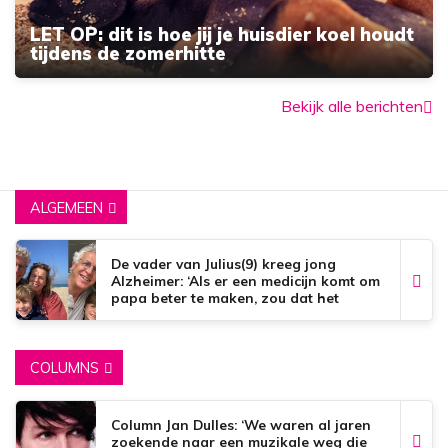
LET OP: dit is hoe jij je huisdier koel houdt
tijdens de zomerhitte
Bekijk alle berichten
ALGEMEEN
De vader van Julius(9) kreeg jong
Alzheimer: ‘Als er een medicijn komt om
papa beter te maken, zou dat het
mooiste zijn wat er bestaat.’
COLUMNS
Column Jan Dulles: ‘We waren al jaren
zoekende naar een muzikale weg die