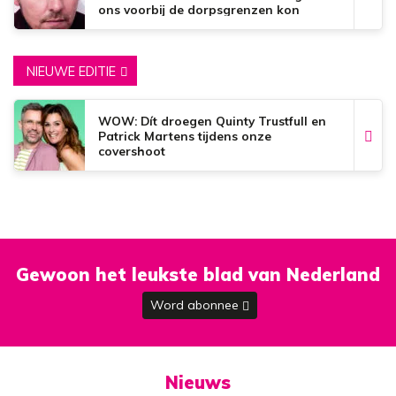
ons voorbij de dorpsgrenzen kon
brengen’
NIEUWE EDITIE
WOW: Dít droegen Quinty Trustfull en
Patrick Martens tijdens onze
covershoot
Gewoon het leukste blad van Nederland
Word abonnee
Nieuws