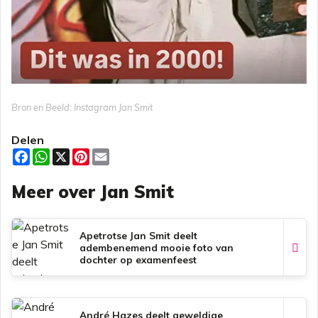
Bron en Beeld: Instagram Jan Smit
Delen
F
W
X
P
E
a
h
i
m
c
a
n
a
Meer over Jan Smit
e
t
t
i
b
s
e
l
o
A
r
o
p
e
k
p
s
Apetrotse Jan Smit deelt
t
adembenemend mooie foto van
dochter op examenfeest
André Hazes deelt geweldige