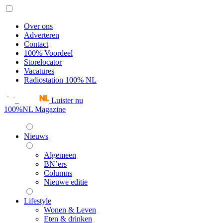
Over ons
Adverteren
Contact
100% Voordeel
Storelocator
Vacatures
Radiostation 100% NL
Luister nu
100%NL Magazine
Nieuws
Algemeen
BN’ers
Columns
Nieuwe editie
Lifestyle
Wonen & Leven
Eten & drinken