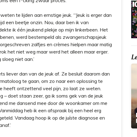
soms een f*cking zwaar proces.’
weten te lijden aan ernstige jeuk. ‘“Jeuk is erger dan
ijd een beetje onzin. Nou, daar ben ik van
kte ik één jeukend plekje op mijn linkerbeen. Het
de benen, werd bestempeld als zwangerschapsjeuk
oorgeschreven zalfjes en crèmes hielpen maar matig
trok het niet weg maar werd het alleen maar erger.
L
sloeg niet aan.’
iets liever dan van de jeuk af. Ze besluit daarom dan
atoloog te gaan, om zo naar een oplossing te
e heeft ontzettend veel pijn, zo laat ze weten.
ng – doet staan zeer, ga ik soms gek van de jeuk
riend me dansend mee door de woonkamer om me
). Vanmiddag heb ik een afspraak bij een heel erg
geteld. Vandaag hoop ik op de juíste diagnose en
anaf.’