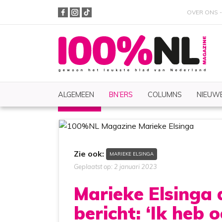
OVER ONS
ALGEMEEN
BN’ERS
COLUMNS
NIEUWE
BN'ERS
Nieuws
Zoeken
Zie ook:
MARIEKE ELSINGA
Geplaatst op: 2 januari 2023
Marieke Elsinga d
bericht: ‘Ik heb 