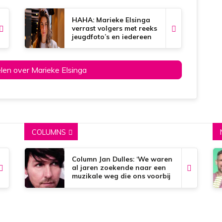
HAHA: Marieke Elsinga
verrast volgers met reeks
jeugdfoto’s en iedereen
giert het uit
elen over Marieke Elsinga
COLUMNS
Column Jan Dulles: ‘We waren
al jaren zoekende naar een
muzikale weg die ons voorbij
de dorpsgrenzen kon
brengen’