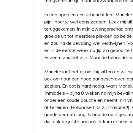
terugverende lijf, maar ontzwangeren is 
In een open en eerlijk bericht laat Marieke 
pijn” hoor je wel eens zeggen. Leek mij alt
teruggekomen. In mijn zwangerschap ontde
groeide uit tot meerdere plekken op bei
en zou na de bevalling wel verdwijnen. V
en in de eerste week na Jip z’n geboorte 
Eczeem zou het zijn. Maar de behandeling 
Marieke laat het er niet bij zitten en wil n
ook om naar een hoog aangeschreven derm
zoeken. En dat is hard nodig, want Mariek
‘Inmiddels – bijna 8 weken na mijn bevalli
onder een koude douche en neemt m’n v
af te leiden (Hollandse hits zijn favoriet!
goede dermatoloog. Ik heb de nachtjes af
dus ook de juíste aanpak. Ik kom er heus v