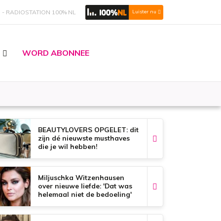
S
RADIOSTATION 100% NL
Luister nu
WORD ABONNEE
BEAUTYLOVERS OPGELET: dit
zijn dé nieuwste musthaves
die je wil hebben!
Miljuschka Witzenhausen
over nieuwe liefde: 'Dat was
helemaal niet de bedoeling'