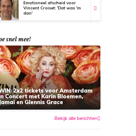
Emotioneel afscheid voor
Vincent Croiset: 'Dat was 'm
dan'
e snel mee!
WIN: 2x2 tickets voor Amsterdam
in Concert met Karin Bloemen,
Jamai en Glennis Grace
Bekijk alle berichten