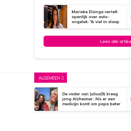
o
A
r
o
p
e
k
p
s
Marieke Elsinga vertelt
t
openlijk over auto-
ongeluk: ‘Ik viel in slaap
achter het stuur’
Lees alle artik
ALGEMEEN
De vader van Julius(9) kreeg
jong Alzheimer: ‘Als er een
medicijn komt om papa beter
te maken, zou dat het mooiste
zijn wat er bestaat.’