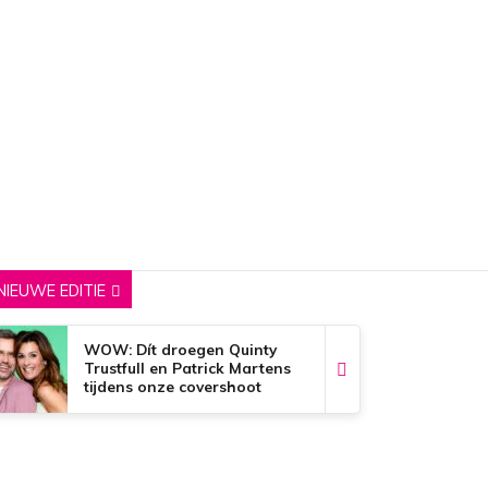
NIEUWE EDITIE
WOW: Dít droegen Quinty
Trustfull en Patrick Martens
tijdens onze covershoot