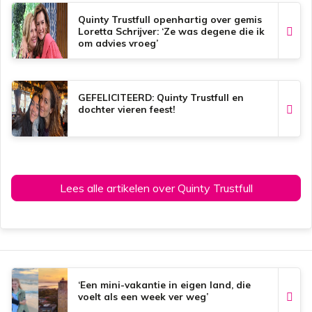
o
p
e
k
p
s
Quinty Trustfull openhartig over gemis
t
Loretta Schrijver: ‘Ze was degene die ik
om advies vroeg’
GEFELICITEERD: Quinty Trustfull en
dochter vieren feest!
Lees alle artikelen over Quinty Trustfull
‘Een mini-vakantie in eigen land, die
voelt als een week ver weg’