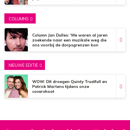
mooiste zijn wat er bestaat.’
COLUMNS
Column Jan Dulles: ‘We waren al jaren
zoekende naar een muzikale weg die
ons voorbij de dorpsgrenzen kon
brengen’
NIEUWE EDITIE
WOW: Dít droegen Quinty Trustfull en
Patrick Martens tijdens onze
covershoot