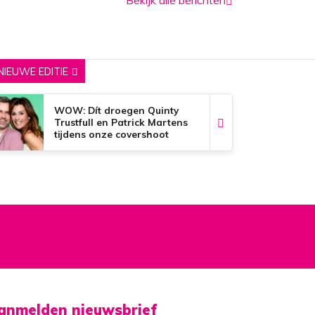
NIEUWE EDITIE
WOW: Dít droegen Quinty
Trustfull en Patrick Martens
tijdens onze covershoot
anmelden nieuwsbrief