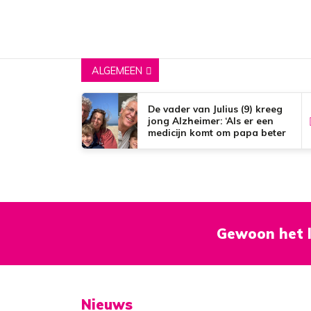
ALGEMEEN
De vader van Julius (9) kreeg
jong Alzheimer: ‘Als er een
medicijn komt om papa beter
te maken, zou dat het mooiste
zijn wat er bestaat.’
Gewoon het l
Nieuws