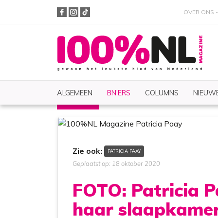
OVER ONS
ALGEMEEN
BN’ERS
COLUMNS
NIEUWE
BN'ERS
Nieuws
Zoeken
Zie ook:
PATRICIA PAAY
Geplaatst op: 18 oktober 2020
FOTO: Patricia Pa
haar slaapkamer