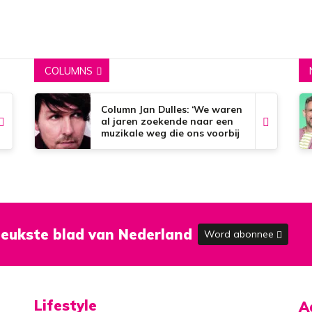
COLUMNS
Column Jan Dulles: ‘We waren
al jaren zoekende naar een
muzikale weg die ons voorbij
de dorpsgrenzen kon
brengen’
eukste blad van Nederland
Word abonnee
Lifestyle
A