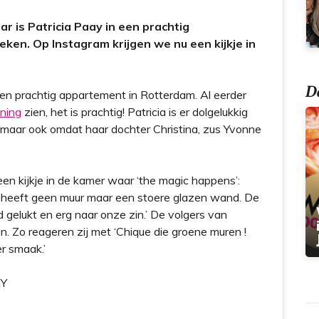
t
 is Patricia Paay in een prachtig
en. Op Instagram krijgen we nu een kijkje in
Do
een prachtig appartement in Rotterdam. Al eerder
ning
zien, het is prachtig! Patricia is er dolgelukkig
, maar ook omdat haar dochter Christina, zus Yvonne
een kijkje in de kamer waar ‘the magic happens’:
r heeft geen muur maar een stoere glazen wand. De
d gelukt en erg naar onze zin.’ De volgers van
n. Zo reageren zij met ‘Chique die groene muren !
r smaak.’
nY