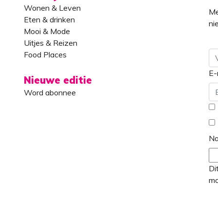
Wonen & Leven
Me
Eten & drinken
ni
Mooi & Mode
Uitjes & Reizen
Food Places
E-
Vo
Nieuwe editie
Word abonnee
*
N
Di
mo