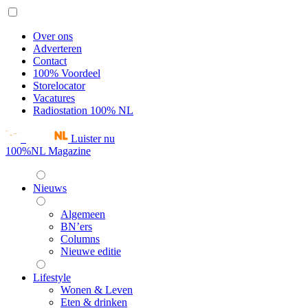
Over ons
Adverteren
Contact
100% Voordeel
Storelocator
Vacatures
Radiostation 100% NL
Luister nu
100%NL Magazine
Nieuws
Algemeen
BN’ers
Columns
Nieuwe editie
Lifestyle
Wonen & Leven
Eten & drinken