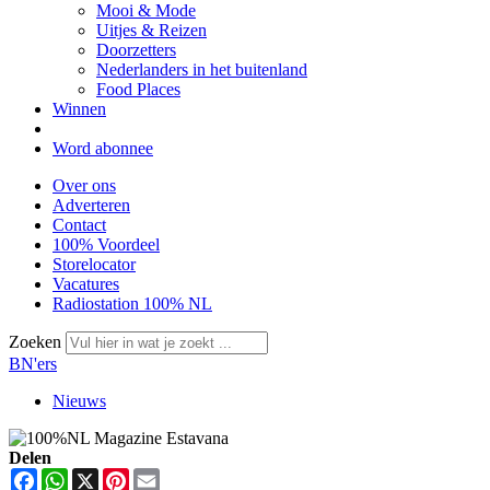
Mooi & Mode
Uitjes & Reizen
Doorzetters
Nederlanders in het buitenland
Food Places
Winnen
Word abonnee
Over ons
Adverteren
Contact
100% Voordeel
Storelocator
Vacatures
Radiostation 100% NL
Zoeken
BN'ers
Nieuws
Delen
Facebook
WhatsApp
X
Pinterest
Email