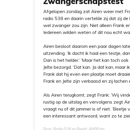
Zwangerschapstest
Afgelopen zondag zat Airen weer met Fran
radio 538 en daarin vertelde zij dat zij de
wel zwanger zou zijn. Niet alleen Frank en 
Iedereen wilden weten of dit nou echt wa
Airen besloot daarom een paar dagen late
uitzending. ‘Ik dacht ik haal een testje, d
Dan is het helder.’ ‘Maar het kan toch oo
Jelte bezorgd. ‘Dat kan. Ja dat kan, maar ik
Frank dat hij even een plaatje moet draaie
Frank en Jelte zijn verbaasd en zij lachen 
Als Airen terugkomt, zegt Frank: ‘Wij vin
rustig op de uitslag en vervolgens zegt Air
vraagt nu of dit jammer is of niet. ‘Beetje
een interessant antwoord, want zo te zien
Bron: Radio 538 en Beeld: ANP/Foto