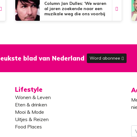
Column Jan Dulles: ‘We waren
al jaren zoekende naar een
muzikale weg die ons voorbij
de dorpsgrenzen kon
brengen’
eukste blad van Nederland
Word abonnee
Lifestyle
A
Wonen & Leven
Me
Eten & drinken
ni
Mooi & Mode
Uitjes & Reizen
Food Places