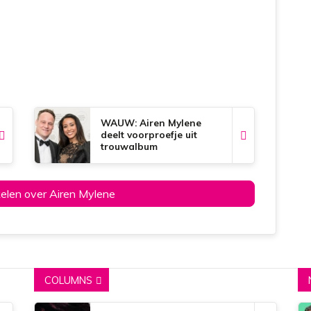
WAUW: Airen Mylene
deelt voorproefje uit
trouwalbum
ikelen over Airen Mylene
COLUMNS