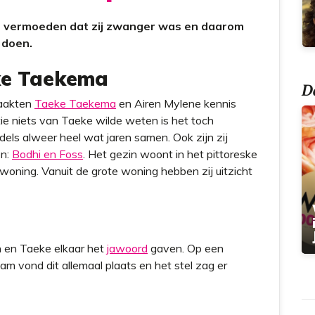
t
n vermoeden dat zij zwanger was en daarom
e doen.
ke Taekema
Do
maakten
Taeke Taekema
en Airen Mylene kennis
tie niets van Taeke wilde weten is het toch
dels alweer heel wat jaren samen. Ook zijn zij
en:
Bodhi en Foss
. Het gezin woont in het pittoreske
woning. Vanuit de grote woning hebben zij uitzicht
n en Taeke elkaar het
jawoord
gaven. Op een
am vond dit allemaal plaats en het stel zag er