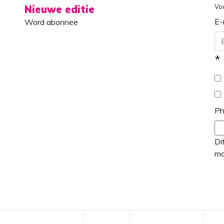
Vo
Nieuwe editie
E-
Word abonnee
*
Ph
Di
mo