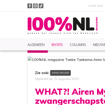
OVER ONS
ALGEMEEN
BN’ERS
COLUMNS
NIEUWE
BN'ERS
Nieuws
Zoeken
Zie ook:
AIREN MYLENE
Geplaatst op: 31 augustus 2023
WHAT?! Airen My
zwangerschapstes