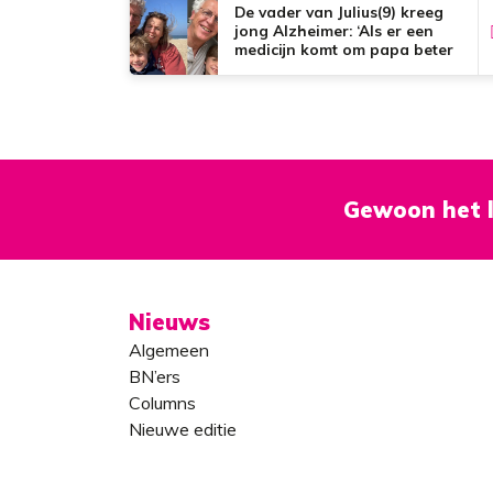
De vader van Julius(9) kreeg
jong Alzheimer: ‘Als er een
medicijn komt om papa beter
te maken, zou dat het mooiste
zijn wat er bestaat.’
Gewoon het l
Nieuws
Algemeen
BN’ers
Columns
Nieuwe editie