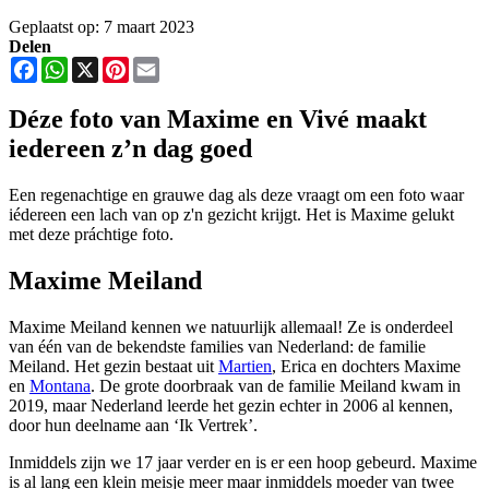
Geplaatst op: 7 maart 2023
Delen
Facebook
WhatsApp
X
Pinterest
Email
Déze foto van Maxime en Vivé maakt
iedereen z’n dag goed
Een regenachtige en grauwe dag als deze vraagt om een foto waar
iédereen een lach van op z'n gezicht krijgt. Het is Maxime gelukt
met deze práchtige foto.
Maxime Meiland
Maxime Meiland kennen we natuurlijk allemaal! Ze is onderdeel
van één van de bekendste families van Nederland: de familie
Meiland. Het gezin bestaat uit
Martien
, Erica en dochters Maxime
en
Montana
. De grote doorbraak van de familie Meiland kwam in
2019, maar Nederland leerde het gezin echter in 2006 al kennen,
door hun deelname aan ‘Ik Vertrek’.
Inmiddels zijn we 17 jaar verder en is er een hoop gebeurd. Maxime
is al lang een klein meisje meer maar inmiddels moeder van twee