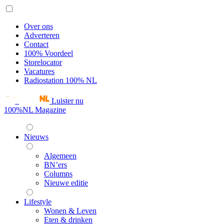
Over ons
Adverteren
Contact
100% Voordeel
Storelocator
Vacatures
Radiostation 100% NL
Luister nu
100%NL Magazine
Nieuws
Algemeen
BN’ers
Columns
Nieuwe editie
Lifestyle
Wonen & Leven
Eten & drinken