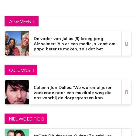
ALGEMEEN
De vader van Julius (9) kreeg jong
Alzheimer: ‘Als er een medicijn komt om
papa beter te maken, zou dat het
mooiste zijn wat er bestaat.’
COLUMNS
Column Jan Dulles: ‘We waren al jaren
zoekende naar een muzikale weg die
ons voorbij de dorpsgrenzen kon
brengen’
NIEUWE EDITIE
WOW: Dít droegen Quinty Trustfull en