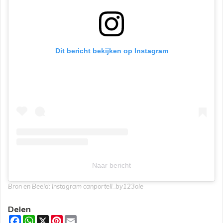
Dit bericht bekijken op Instagram
Naar bericht
Bron en Beeld: Instagram canportell_by123ole
Delen
F
W
X
P
E