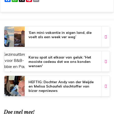
a
h
i
m
c
a
n
a
e
t
t
i
b
s
e
l
o
A
r
o
p
e
k
p
s
t
‘Een mini-vakantie in eigen land, die
voelt als een week ver weg’
Karsu spat uit elkaar van geluk: 'Het
mooiste cadeau dat we ons konden
wensen'
HEFTIG: Dochter Andy van der Meijde
en Melisa Schaufeli slachtoffer van
bizar nepnieuws
Doe snel mee!