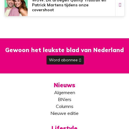
Patrick Martens tijdens onze
covershoot
Gewoon het leukste blad van Nederland
Word abonnee
Nieuws
Algemeen
BN’ers
Columns
Nieuwe editie
Lifestyle