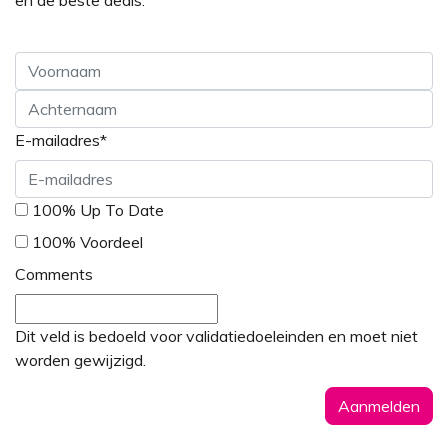
en de beste deals.
Voornaam
E-mailadres
*
Achternaam
*
100% Up To Date
100% Voordeel
Comments
Dit veld is bedoeld voor validatiedoeleinden en moet niet
worden gewijzigd.