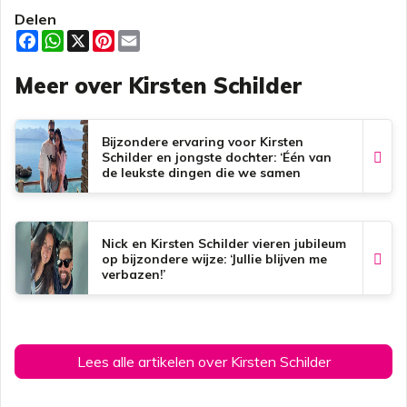
Delen
F
W
X
P
E
a
h
i
m
c
a
n
a
Meer over Kirsten Schilder
e
t
t
i
b
s
e
l
o
A
r
o
p
e
k
p
s
Bijzondere ervaring voor Kirsten
t
Schilder en jongste dochter: ‘Één van
de leukste dingen die we samen
hebben gedaan’
Nick en Kirsten Schilder vieren jubileum
op bijzondere wijze: ‘Jullie blijven me
verbazen!’
Lees alle artikelen over Kirsten Schilder