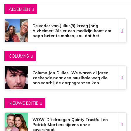
ALGEMEEN
De vader van Julius(9) kreeg jong
Alzheimer: ‘Als er een medicijn komt om
papa beter te maken, zou dat het
mooiste zijn wat er bestaat.’
COLUMNS
Column Jan Dulles: ‘We waren al jaren
zoekende naar een muzikale weg die
ons voorbij de dorpsgrenzen kon
brengen’
NIEUWE EDITIE
WOW: Dít droegen Quinty Trustfull en
Patrick Martens tijdens onze
covershoot