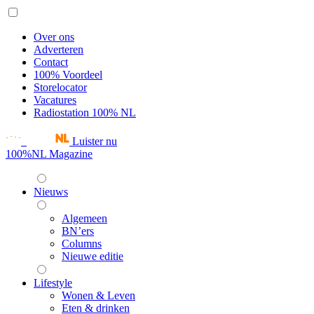
Over ons
Adverteren
Contact
100% Voordeel
Storelocator
Vacatures
Radiostation 100% NL
Luister nu
100%NL Magazine
Nieuws
Algemeen
BN’ers
Columns
Nieuwe editie
Lifestyle
Wonen & Leven
Eten & drinken