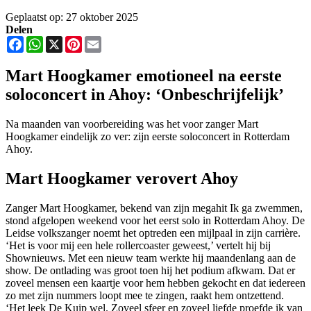
Geplaatst op: 27 oktober 2025
Delen
Facebook
WhatsApp
X
Pinterest
Email
Mart Hoogkamer emotioneel na eerste
solo­concert in Ahoy: ‘Onbeschrijfelijk’
Na maanden van voorbereiding was het voor zanger Mart
Hoogkamer eindelijk zo ver: zijn eerste soloconcert in Rotterdam
Ahoy.
Mart Hoogkamer verovert Ahoy
Zanger Mart Hoogkamer, bekend van zijn megahit Ik ga zwemmen,
stond afgelopen weekend voor het eerst solo in Rotterdam Ahoy. De
Leidse volkszanger noemt het optreden een mijlpaal in zijn carrière.
‘Het is voor mij een hele rollercoaster geweest,’ vertelt hij bij
Shownieuws. Met een nieuw team werkte hij maandenlang aan de
show. De ontlading was groot toen hij het podium afkwam. Dat er
zoveel mensen een kaartje voor hem hebben gekocht en dat iedereen
zo met zijn nummers loopt mee te zingen, raakt hem ontzettend.
‘Het leek De Kuip wel. Zoveel sfeer en zoveel liefde proefde ik van