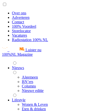
Over ons
Adverteren
Contact
100% Voordeel
Storelocator
Vacatures
Radiostation 100% NL
Luister nu
100%NL Magazine
Nieuws
Algemeen
BN’ers
Columns
Nieuwe editie
Lifestyle
Wonen & Leven
Eten & drinken