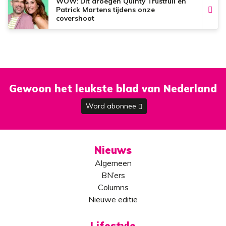
WOW: Dít droegen Quinty Trustfull en
Patrick Martens tijdens onze
covershoot
Gewoon het leukste blad van Nederland
Word abonnee
Nieuws
Algemeen
BN’ers
Columns
Nieuwe editie
Lifestyle