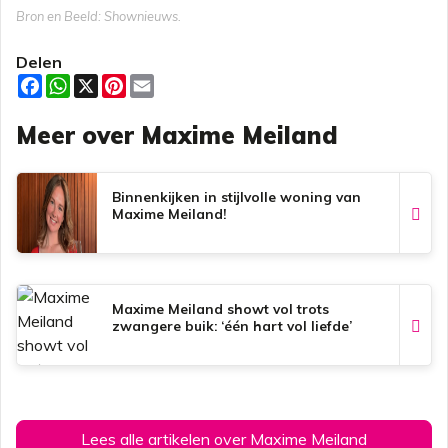
Bron en Beeld: Shownieuws.
Delen
F
W
X
P
E
a
h
i
m
c
a
n
a
Meer over Maxime Meiland
e
t
t
i
b
s
e
l
o
A
r
o
p
e
k
p
s
Binnenkijken in stijlvolle woning van
t
Maxime Meiland!
Maxime Meiland showt vol trots
zwangere buik: ‘één hart vol liefde’
Lees alle artikelen over Maxime Meiland