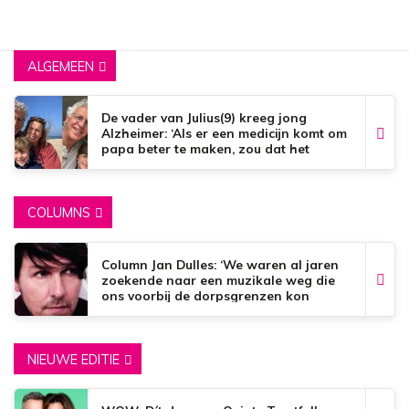
ALGEMEEN
De vader van Julius(9) kreeg jong
Alzheimer: ‘Als er een medicijn komt om
papa beter te maken, zou dat het
mooiste zijn wat er bestaat.’
COLUMNS
Column Jan Dulles: ‘We waren al jaren
zoekende naar een muzikale weg die
ons voorbij de dorpsgrenzen kon
brengen’
NIEUWE EDITIE